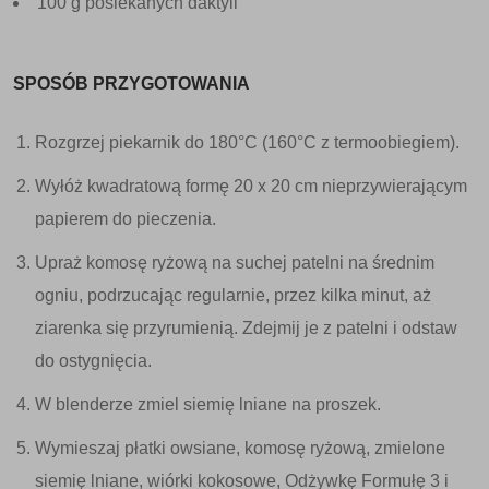
100 g posiekanych daktyli
SPOSÓB PRZYGOTOWANIA
Rozgrzej piekarnik do 180°C (160°C z termoobiegiem).
Wyłóż kwadratową formę 20 x 20 cm nieprzywierającym
papierem do pieczenia.
Upraż komosę ryżową na suchej patelni na średnim
ogniu, podrzucając regularnie, przez kilka minut, aż
ziarenka się przyrumienią. Zdejmij je z patelni i odstaw
do ostygnięcia.
W blenderze zmiel siemię lniane na proszek.
Wymieszaj płatki owsiane, komosę ryżową, zmielone
siemię lniane, wiórki kokosowe, Odżywkę Formułę 3 i