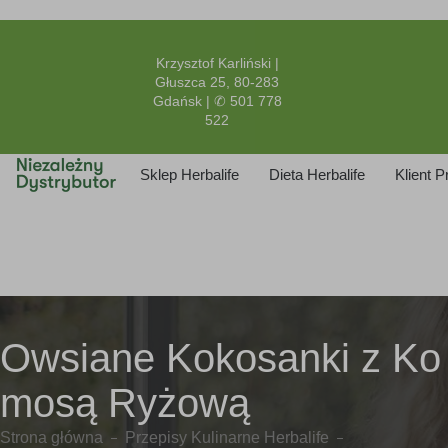
Krzysztof Karliński |
Głuszca 25, 80-283
Gdańsk | ✆ 501 778
522
Sklep Herbalife
Dieta Herbalife
Klient 
Owsiane Kokosanki z Ko
mosą Ryżową
Strona główna
Przepisy Kulinarne Herbalife