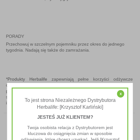
PORADY
Przechowuj w szczelnym pojemniku przez okres do jednego
tygodnia. Nadają się także do zamrażania.
*
Produkty Herbalife
zapewniają pełne korzyści odżywcze
opisane na etykietach tylko wówczas, gdy zostaną
przyrządzone zgodnie z instrukcją na etykiecie. Prosimy o
x
sprawdzenie etykiet produktów w celu uzyskania pełnej
To jest strona Niezależnego Dystrybutora
informacji o wartościach odżywczych.
Herbalife: [Krzysztof Karliński]
JESTEŚ JUŻ KLIENTEM?
Przepisy Kulinarne Herbalife
Twoja osobista relacja z Dystrybutorem jest
kluczowa do osiągnięcia zmian w sposobie
odżywiania, które chcesz uzyskać. Jeśli [Krzysztof