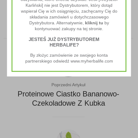
Owsiane Kokosanki z Komosą Ryżową
,
przepisy
Karliński] nie jest Dystrybutorem, który dotąd
kulinarne herbalife
wspierał Cię w ich osiągnięciu, zachęcamy Cię do
składania zamówień u dotychczasowego
Dystrybutora. Alternatywnie,
kliknij tu
by
kontynuować zakupy na tej stronie.
JESTEŚ JUŻ DYSTRYBUTOREM
HERBALIFE?
By złożyc zamówienie ze swojego konta
partnerskiego odwiedź www.myherbalife.com
Poprzedni Artykuł
Proteinowe Ciastko Bananowo-
Czekoladowe Z Kubka