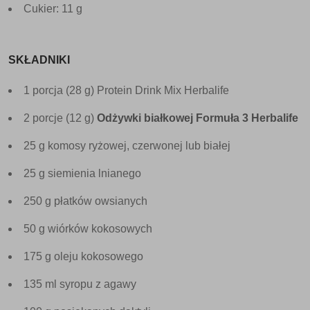
Cukier: 11 g
SKŁADNIKI
1 porcja (28 g) Protein Drink Mix Herbalife
2 porcje (12 g)
Odżywki białkowej Formuła 3 Herbalife
25 g komosy ryżowej, czerwonej lub białej
25 g siemienia lnianego
250 g płatków owsianych
50 g wiórków kokosowych
175 g oleju kokosowego
135 ml syropu z agawy