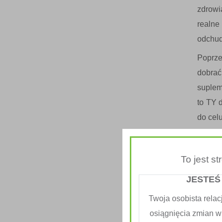
zdrowi
realne
odchud
Poprze
dobra
suplem
to TY 
do celu
Pierws
podsta
To jest s
oraz o
JESTEŚ
lub po
długo 
Twoja osobista relac
osiągnięcia zmian w