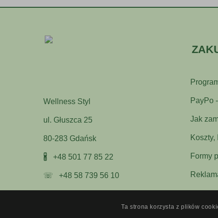
ZAK
Program
PayPo - 
Wellness Styl
Jak zam
ul. Głuszca 25
Koszty,
80-283 Gdańsk
Formy p
🖁
+48 501 77 85 22
Reklama
☏
+48 58 739 56 10
Ta strona korzysta z plików cook