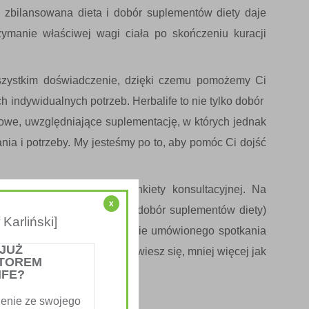
e zbilansowana dieta i dobór suplementów diety daje
ymanie właściwej wagi ciała po skończeniu kuracji
wszystkim doświadczenie, dzięki czemu pomożemy Ci
indywidualnych potrzeb. Herbalife to nie tylko dobór
iowe
, uwzględniające suplementację, w których jednak
nia i potrzeby. My jesteśmy po to, aby pomóc Ci dojść
wetki, jest wypełnienie ankiety konsultacyjnej. Na
x
alny
Program Kontroli Wagi
(dobór suplementów diety)
Karliński]
ówi z Tobą osobiście w trakcie umówionego spotkania
 JUŻ
duktów do kuracji oraz dowiesz się, mniej więcej jak
TOREM
IFE?
enie ze swojego