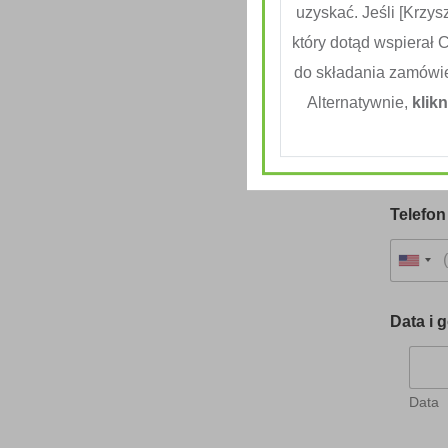
uzyskać. Jeśli [Krzysz
który dotąd wspierał 
do składania zamówi
Dane 
Alternatywnie,
klikn
Imię
Telefo
Data i 
Data