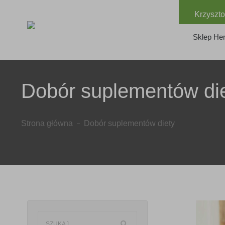
Krzyszto
Sklep Her
Dobór suplementów di
Strona główna
Dobór suplementów diety