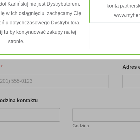
KONSULTACJE DI
tof Karliński] nie jest Dystrybutorem,
konta partners
Cię w ich osiągnięciu, zachęcamy Cię
www.myherb
eń u dotychczasowego Dystrybutora.
osobowe
*
ij tu
by kontynuować zakupy na tej
stronie.
Nazwisko
n
*
Adres 
godzina kontaktu
Godzina