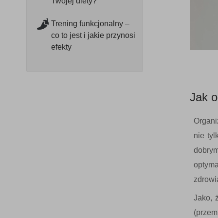
Twojej diety?
Trening funkcjonalny –
co to jest i jakie przynosi
efekty
Jak o
Organi
nie ty
dobrym
optyma
zdrowia
Jako, 
(przem