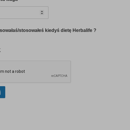
sowałaś/stosowałeś kiedyś dietę Herbalife ?
K
j