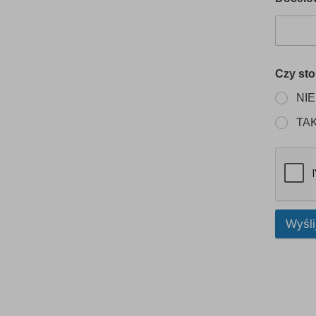
Czy sto
NIE
TA
Wyśli