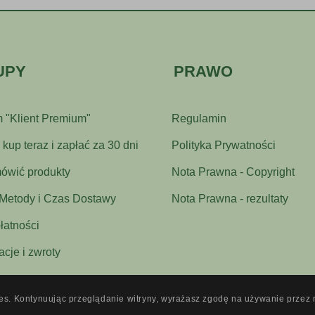
UPY
PRAWO
 "Klient Premium"
Regulamin
kup teraz i zapłać za 30 dni
Polityka Prywatności
ówić produkty
Nota Prawna - Copyright
 Metody i Czas Dostawy
Nota Prawna - rezultaty
łatności
cje i zwroty
ies. Kontynuując przeglądanie witryny, wyrażasz zgodę na używanie przez 