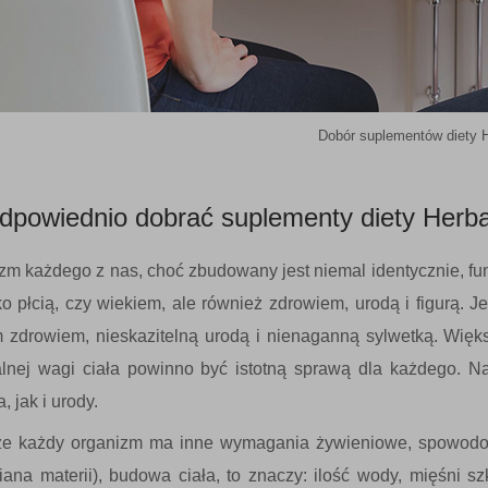
Dobór suplementów diety H
dpowiednio dobrać suplementy diety Herba
zm każdego z nas, choć zbudowany jest niemal identycznie, fun
lko płcią, czy wiekiem, ale również zdrowiem, urodą i figurą. J
 zdrowiem, nieskazitelną urodą i nienaganną sylwetką. Więk
lnej wagi ciała powinno być istotną sprawą dla każdego. 
, jak i urody.
że każdy organizm ma inne wymagania żywieniowe, spowodo
iana materii), budowa ciała, to znaczy: ilość wody, mięśni szk