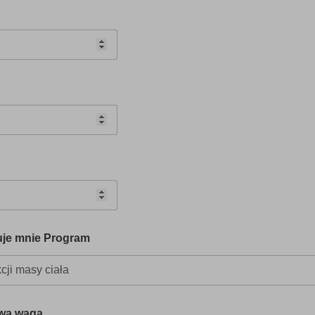
uje mnie Program
wa waga