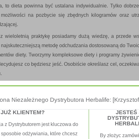
a, to dieta powinna być ustalana indywidualnie. Tylko dobrz
 możliwości na pozbycie się zbędnych kilogramów oraz utrz
zającej.
z wieloletnią praktykę posiadamy dużą wiedzę, a przede 
ć
najskuteczniejszą metodę odchudzania
dostosowaną do Twoich 
entów diety. Tworzymy
kompleksowe diety
i
programy żywien
decydujesz co będziesz jeść. Osobiście określasz cel, oczekiwa
.
zym krokiem jaki musisz zrobić na drodze do szczupłej syl
wie informacji jakie podasz, opracujemy dla ciebie indywidu
trona Niezależnego Dystrybutora Herbalife: [Krzysztof 
gólny Program Żywieniowy. Szczegóły kuracji, konsultant om
 JUŻ KLIENTEM?
JESTEŚ
dczas rozmowy bezpośredniej. Otrzymasz propozycję zestawu pro
DYSTRYBU
w Twoim przypadku będzie ona musiała trwać.
HERBAL
ja z Dystrybutorem jest kluczowa do
 sposobie odżywiania, które chcesz
By złożyc zamówi