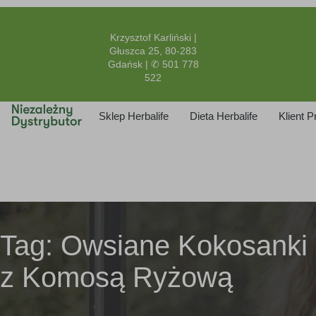
Krzysztof Karliński |
Głuszca 25, 80-283
Gdańsk | ✆ 501 778
522
Sklep Herbalife
Dieta Herbalife
Klient 
Tag:
Owsiane Kokosanki
z Komosą Ryżową