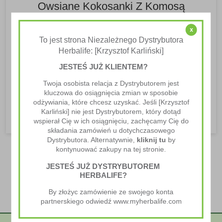
Owsiane Kokosanki Z Komosą
Ryżową
x
Przepisy Kulinarne Herbalife
To jest strona Niezależnego Dystrybutora
Herbalife: [Krzysztof Karliński]
Te kwadraty są przygotowane z Protein Drink Mix oraz
JESTEŚ JUŻ KLIENTEM?
Odżywki białkowej Formuła 3 Herbalife*, co sprawia, że
są niezwykle...
Twoja osobista relacja z Dystrybutorem jest
kluczowa do osiągnięcia zmian w sposobie
CZYTAJ WIĘCEJ
odżywiania, które chcesz uzyskać. Jeśli [Krzysztof
Karliński] nie jest Dystrybutorem, który dotąd
wspierał Cię w ich osiągnięciu, zachęcamy Cię do
składania zamówień u dotychczasowego
Dystrybutora. Alternatywnie,
kliknij tu
by
kontynuować zakupy na tej stronie.
JESTEŚ JUŻ DYSTRYBUTOREM
HERBALIFE?
By złożyc zamówienie ze swojego konta
partnerskiego odwiedź www.myherbalife.com