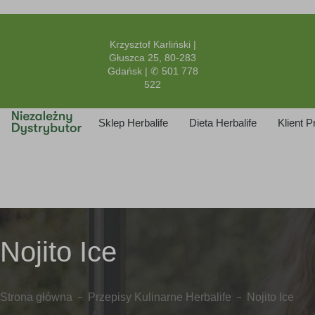
Krzysztof Karliński |
Głuszca 25, 80-283
Gdańsk | ✆ 501 778
522
Sklep Herbalife
Dieta Herbalife
Klient 
Nojito Ice​
Strona główna
Przepisy Kulinarne Herbalife
Nojito Ice​