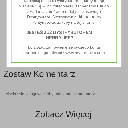
Karliński] nie jest Dystrybutorem, który dotąd
wspierał Cię w ich osiągnięciu, zachęcamy Cię do
składania zamówień u dotychczasowego
Następny Artykuł
Dystrybutora. Alternatywnie,
kliknij tu
by
Chrupiące Musli Orzechowe
kontynuować zakupy na tej stronie.
JESTEŚ JUŻ DYSTRYBUTOREM
HERBALIFE?
By złożyc zamówienie ze swojego konta
partnerskiego odwiedź www.myherbalife.com
Zostaw Komentarz
Musisz się
zalogować
, aby móc dodać komentarz.
Zobacz Więcej