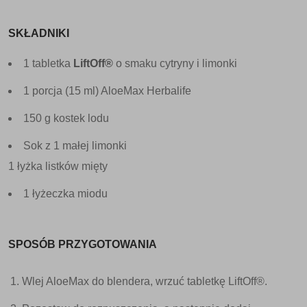
SKŁADNIKI
1 tabletka
LiftOff®
o smaku cytryny i limonki
1 porcja (15 ml) AloeMax Herbalife
150 g kostek lodu
Sok z 1 małej limonki
1 łyżka listków mięty
1 łyżeczka miodu
SPOSÓB PRZYGOTOWANIA
Wlej AloeMax do blendera, wrzuć tabletkę LiftOff®.