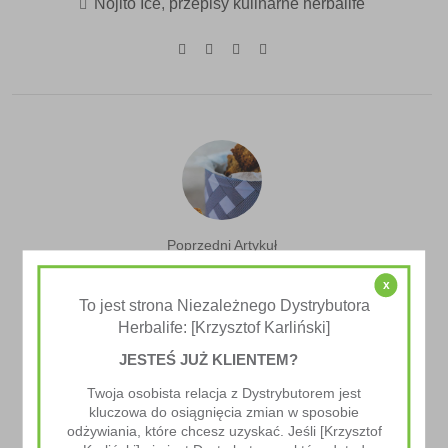
Nojito Ice
,
przepisy kulinarne herbalife
Poprzedni Artykuł
Owsiane Kokosanki Z Komosą
x
Ryżową
To jest strona Niezależnego Dystrybutora
Herbalife: [Krzysztof Karliński]
JESTEŚ JUŻ KLIENTEM?
Twoja osobista relacja z Dystrybutorem jest
kluczowa do osiągnięcia zmian w sposobie
odżywiania, które chcesz uzyskać. Jeśli [Krzysztof