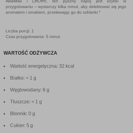
AloeMax
i LiftOff®, ten pyszny napój jest szybki w
przygotowaniu – wystarczy kilka minut, aby delektować się jego
aromatem i smakiem, przelewając go do szklanki.*
Liczba porcji: 1
Czas przygotowania: 5 minut
WARTOŚĆ ODŻYWCZA
Wartość energetyczna: 32 kcal
Białko: < 1 g
Węglowodany: 6 g
Tłuszcze: < 1 g
Błonnik: 0 g
Cukier: 5 g