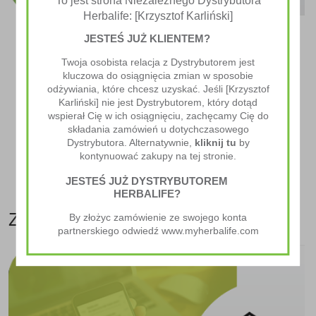
To jest strona Niezależnego Dystrybutora
Herbalife: [Krzysztof Karliński]
Możesz również złożyć zamówienie samodzielnie w
JESTEŚ JUŻ KLIENTEM?
naszym sklepie internetowym
www.zdrowediety.pl
Jeżeli jesteś już naszym klientem to pamiętaj, aby
Twoja osobista relacja z Dystrybutorem jest
uprzednio się
ZALOGOWAĆ
kluczowa do osiągnięcia zmian w sposobie
odżywiania, które chcesz uzyskać. Jeśli [Krzysztof
Jeżeli jesteś pierwszy raz na naszej stronie to
Karliński] nie jest Dystrybutorem, który dotąd
polecamy
REJESTRACJĘ
.
wspierał Cię w ich osiągnięciu, zachęcamy Cię do
Rejestracja daje klientom dostęp do promocji, które
składania zamówień u dotychczasowego
są dostępne tylko dla zarejestrowanych
Dystrybutora. Alternatywnie,
kliknij tu
by
użytkowników. Dodatkowo, jako zarejestrowany
kontynuować zakupy na tej stronie.
klient, będziesz miał możliwość śledzenia swoich
zamówień oraz łatwiejszą obsługę.
JESTEŚ JUŻ DYSTRYBUTOREM
HERBALIFE?
ZAMÓWIENIE E-MAIL
By złożyc zamówienie ze swojego konta
partnerskiego odwiedź www.myherbalife.com