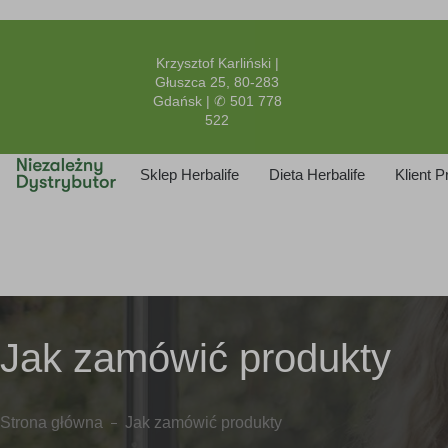
Krzysztof Karliński |
Głuszca 25, 80-283
Gdańsk | ✆ 501 778
522
Sklep Herbalife
Dieta Herbalife
Klient 
Jak zamówić produkty
Strona główna
Jak zamówić produkty