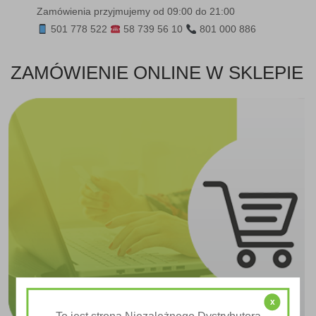
Zamówienia przyjmujemy od 09:00 do 21:00
501 778 522
58 739 56 10
801 000 886
ZAMÓWIENIE ONLINE W SKLEPIE
x