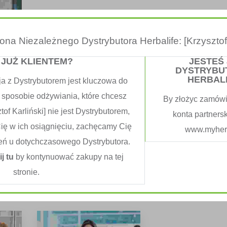
trona Niezależnego Dystrybutora Herbalife: [Krzysztof 
 JUŻ KLIENTEM?
JESTEŚ
DYSTRYBU
HERBAL
ja z Dystrybutorem jest kluczowa do
 sposobie odżywiania, które chcesz
By złożyc zamówi
sorted
tof Karliński] nie jest Dystrybutorem,
konta partners
Cię w ich osiągnięciu, zachęcamy Cię
www.myherb
eń u dotychczasowego Dystrybutora.
sem quam semper libero, sit amet adipiscing sem neque sed i
ij tu
by kontynuować zakupy na tej
t id, lorem. Cum sociis natoque penatibus et magnis dis parturie
stronie.