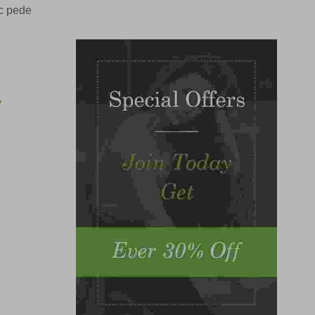
ec pede
y