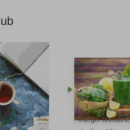
lub
In enim justo, r
ut, imperdiet a,
venenatis vitae, 
Nullam dictum fe
pede mollis pret
Integer tincidunt