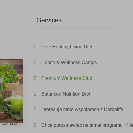
Services
Free Healthy Living Diet
honcus
Health & Wellness Camps
Premium Wellness Club
justo.
Balanced Nutrition Diet
lis eu
ium.
Interesuje mnie współpraca z Herbalife
. Cras
Chcę porozmawiać na temat programu “Kli