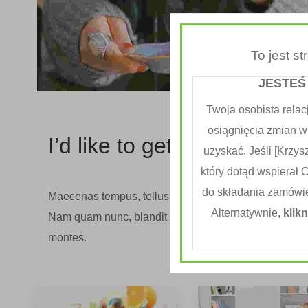
To jest s
JESTEŚ
Twoja osobista relac
osiągnięcia zmian w
I’d like to get myself care 
uzyskać. Jeśli [Krzysz
który dotąd wspierał 
do składania zamówi
Maecenas tempus, tellus eget condimentum rhoncus, 
Alternatywnie,
klikn
Nam quam nunc, blandit vel, luctus pulvinar, hendreri
montes.