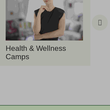
Health & Wellness
B
Camps