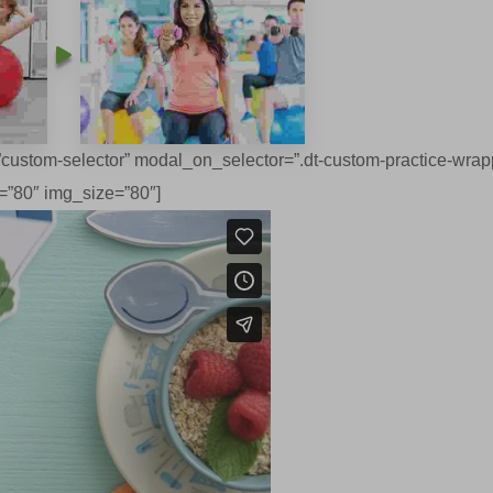
custom-selector” modal_on_selector=”.dt-custom-practice-wrap
=”80″ img_size=”80″]