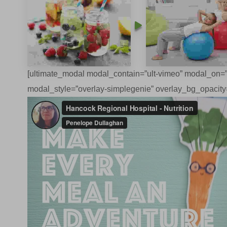
[ultimate_modal modal_contain=”ult-vimeo” modal_on=”
modal_style=”overlay-simplegenie” overlay_bg_opacity