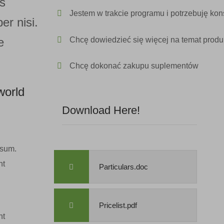
s
Jestem w trakcie programu i potrzebuję kons
r nisi.
e
Chcę dowiedzieć się więcej na temat produ
Chcę dokonać zakupu suplementów
world
Download Here!
psum.
nt
Particulars.doc
Pricelist.pdf
nt