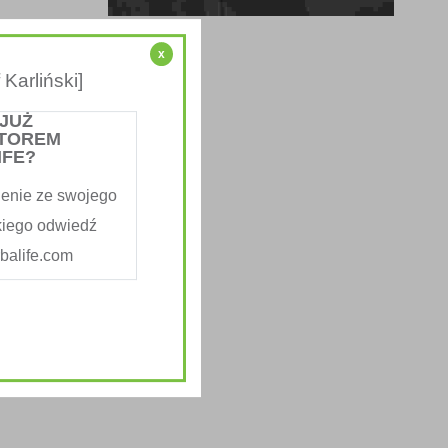
x
Karliński]
 JUŻ
TOREM
IFE?
enie ze swojego
kiego odwiedź
alife.com
psum.
nt