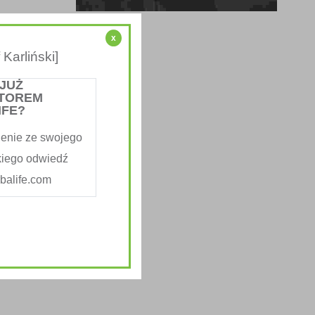
x
Karliński]
 JUŻ
TOREM
IFE?
enie ze swojego
kiego odwiedź
alife.com
psum.
nt