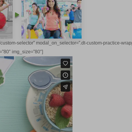
custom-selector” modal_on_selector=”.dt-custom-practice-wrap
=”80″ img_size=”80″]