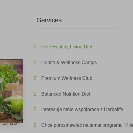
Services
Free Healthy Living Diet
honcus
Health & Wellness Camps
Premium Wellness Club
justo.
Balanced Nutrition Diet
lis eu
ium.
Interesuje mnie współpraca z Herbalife
. Cras
Chcę porozmawiać na temat programu “Kli