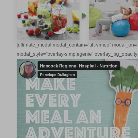
[ultimate_modal modal_contain=”ult-vimeo” modal_on=”
modal_style=”overlay-simplegenie” overlay_bg_opacity