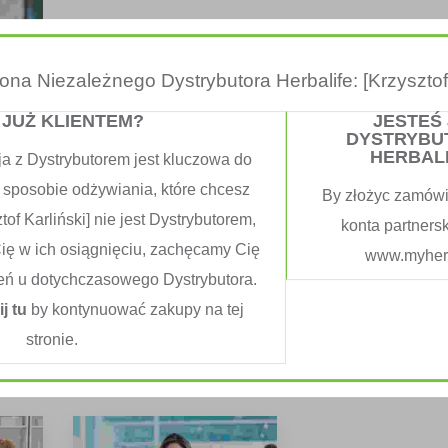
trona Niezależnego Dystrybutora Herbalife: [Krzysztof 
 JUŻ KLIENTEM?
JESTEŚ
DYSTRYBU
HERBAL
ja z Dystrybutorem jest kluczowa do
 sposobie odżywiania, które chcesz
By złożyc zamówi
sorted
tof Karliński] nie jest Dystrybutorem,
konta partners
Cię w ich osiągnięciu, zachęcamy Cię
www.myherb
eń u dotychczasowego Dystrybutora.
sem quam semper libero, sit amet adipiscing sem neque sed i
ij tu
by kontynuować zakupy na tej
t id, lorem. Cum sociis natoque penatibus et magnis dis parturie
stronie.