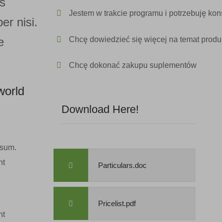
s
Jestem w trakcie programu i potrzebuję kons
r nisi.
e
Chcę dowiedzieć się więcej na temat produ
Chcę dokonać zakupu suplementów
world
Download Here!
psum.
nt
Particulars.doc
Pricelist.pdf
nt