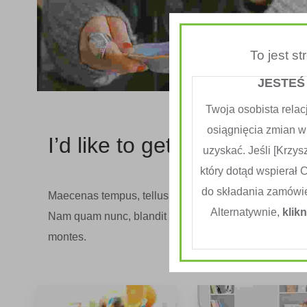
To jest s
JESTEŚ
Twoja osobista relac
osiągnięcia zmian w
I’d like to get myself care 
uzyskać. Jeśli [Krzysz
który dotąd wspierał 
do składania zamówi
Maecenas tempus, tellus eget condimentum rhoncus, 
Alternatywnie,
klikn
Nam quam nunc, blandit vel, luctus pulvinar, hendreri
montes.