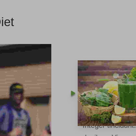
iet
In enim justo, r
ut, imperdiet a,
venenatis vitae, 
Nullam dictum fe
pede mollis pret
Integer tincidunt