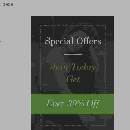
ec pede
y