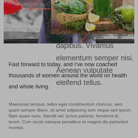
Nullam dictum felis eu
pede mollis pretium.
Integer tincidunt. Cras
dapibus. Vivamus
elementum semper nisi.
Fast forward to today, and I’ve now coached
Aenean vulputate
thousands of women around the world on health
eleifend tellus.
and whole living.
Maecenas tempus, tellus eget condimentum rhoncus, sem
quam semper libero, sit amet adipiscing sem neque sed ipsum.
Nam quam nunc, blandit vel, luctus pulvinar, hendrerit id,
lorem. Cum sociis natoque penatibus et magnis dis parturient
montes.