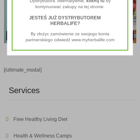
Dystrybutora. Alternatywnie,
kliknij tu
by
kontynuować zakupy na tej stronie.
JESTEŚ JUŻ DYSTRYBUTOREM
HERBALIFE?
By złożyc zamówienie ze swojego konta
partnerskiego odwiedź www.myherbalife.com
[/ultimate_modal]
Services
Free Healthy Living Diet
Health & Wellness Camps