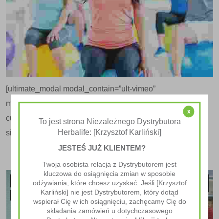
[ultimate_modal modal_contain=”ult-vimeo”
modal_on=”custom-selector” modal_on_selector=”.dt-
x
custom-practice-wrapper” modal_style=”overlay-
To jest strona Niezależnego Dystrybutora
Herbalife: [Krzysztof Karliński]
simplegenie” overlay_bg_opacity=”80″ img_size=”80″]
JESTEŚ JUŻ KLIENTEM?
Twoja osobista relacja z Dystrybutorem jest
kluczowa do osiągnięcia zmian w sposobie
odżywiania, które chcesz uzyskać. Jeśli [Krzysztof
Karliński] nie jest Dystrybutorem, który dotąd
wspierał Cię w ich osiągnięciu, zachęcamy Cię do
składania zamówień u dotychczasowego