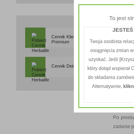
Naukowo-
Nobla z 
To jest s
Profesor 
JESTEŚ
naczyń 
Cennik Klienta
czynniki
Twoja osobista relac
Premium
Nitework
osiągnięcia zmian w
wspierać 
uzyskać. Jeśli [Krzysz
Cennik Detaliczny
który dotąd wspierał 
Ten wyjąt
do składania zamówi
dodatkiem
Alternatywnie,
klikn
cytruso
niegazowa
Włącz Nit
Po prost
zadanie 