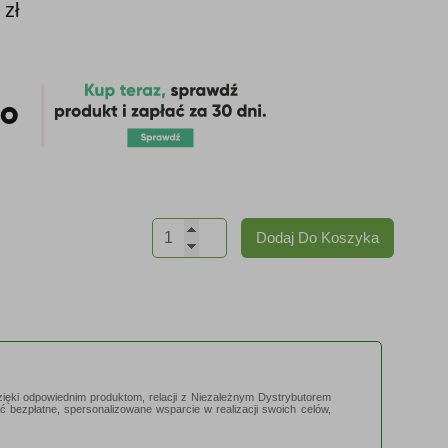
0
zł
ilość
Dodaj Do Koszyka
Niteworks
zięki odpowiednim produktom, relacji z Niezależnym Dystrybutorem
ać bezpłatne, spersonalizowane wsparcie w realizacji swoich celów,