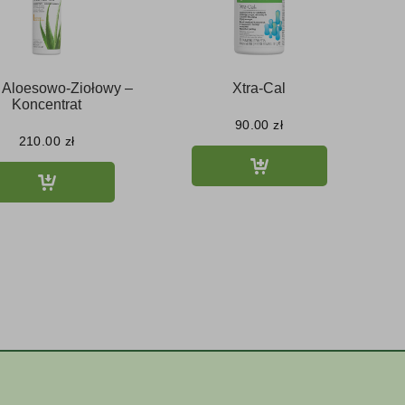
 Aloesowo-Ziołowy –
Xtra-Cal
Koncentrat
90.00
zł
210.00
zł