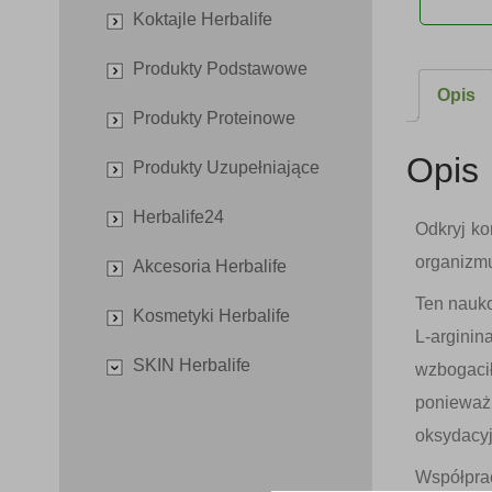
Koktajle Herbalife
Produkty Podstawowe
Opis
Produkty Proteinowe
Opis
Produkty Uzupełniające
Herbalife24
Odkryj k
organizmu
Akcesoria Herbalife
Ten nauko
Kosmetyki Herbalife
L-arginin
SKIN Herbalife
wzbogac
poniewa
oksydacy
Współpr