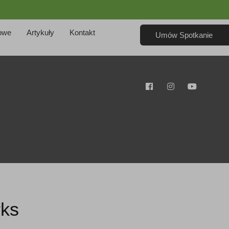
owe
Artykuły
Kontakt
Umów Spotkanie
rks