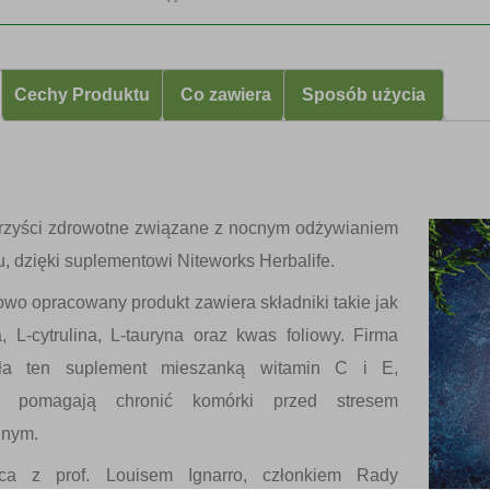
Cechy Produktu
Co zawiera
Sposób użycia
orzyści zdrowotne związane z nocnym odżywianiem
, dzięki suplementowi
Niteworks
Herbalife.
wo opracowany produkt zawiera składniki takie jak
a, L-cytrulina, L-tauryna oraz kwas foliowy. Firma
iła ten suplement mieszanką witamin C i E,
ż pomagają chronić komórki przed stresem
jnym.
aca z prof. Louisem Ignarro, członkiem
Rady