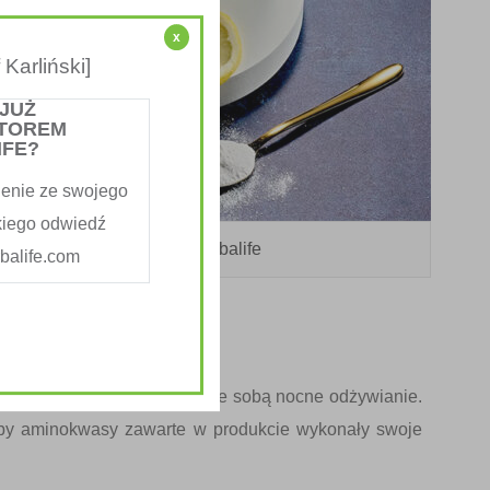
x
Karliński]
 JUŻ
TOREM
IFE?
enie ze swojego
kiego odwiedź
Niteworks Herbalife
alife.com
i zdrowotnymi, jakie niesie ze sobą
nocne odżywianie
.
 by aminokwasy zawarte w produkcie wykonały swoje