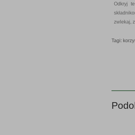
Odkryj t
składniko
zwlekaj, z
Tagi:
korzy
Podo