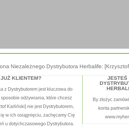
trona Niezależnego Dystrybutora Herbalife: [Krzysztof 
 JUŻ KLIENTEM?
JESTEŚ
DYSTRYBU
HERBAL
ja z Dystrybutorem jest kluczowa do
 sposobie odżywiania, które chcesz
By złożyc zamówi
tof Karliński] nie jest Dystrybutorem,
konta partners
Cię w ich osiągnięciu, zachęcamy Cię
www.myherb
eń u dotychczasowego Dystrybutora.