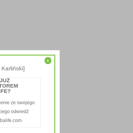
x
Karliński]
 JUŻ
TOREM
IFE?
enie ze swojego
kiego odwiedź
alife.com