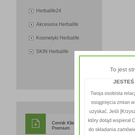
Herbalife24
Akcesoria Herbalife
Kosmetyki Herbalife
SKIN Herbalife
To jest s
JESTEŚ
Twoja osobista relac
osiągnięcia zmian w
uzyskać. Jeśli [Krzysz
który dotąd wspierał 
Cennik Klienta
Premium
do składania zamówi