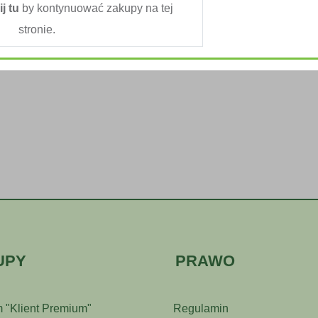
ij tu
by kontynuować zakupy na tej
stronie.
UPY
PRAWO
 "Klient Premium"
Regulamin