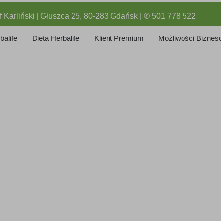
f Karliński | Głuszca 25, 80-283 Gdańsk | ✆ 501 778 522
balife
Dieta Herbalife
Klient Premium
Możliwości Biznes