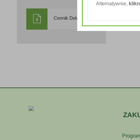
Alternatywnie,
klikn
Cennik Detaliczny
ZAK
Program