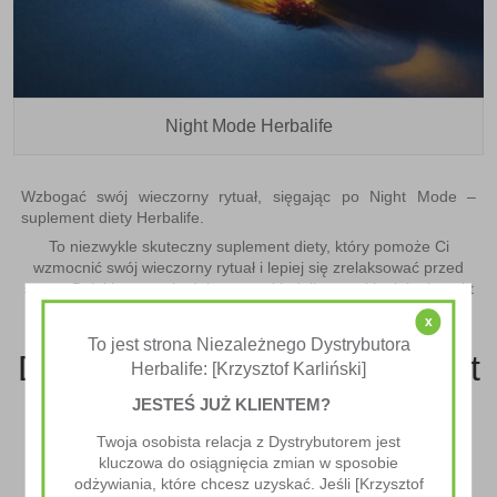
Night Mode Herbalife
Wzbogać swój wieczorny rytuał, sięgając po
Night Mode
–
suplement diety Herbalife.
To niezwykle
skuteczny suplement diety
, który pomoże Ci
wzmocnić swój wieczorny rytuał i lepiej się zrelaksować przed
snem. Dzięki starannie dobranym składnikom, takim jak ekstrakt
z szafranu i mieszanka witamin, suplement Herbalife zapewnia
x
kompleksowe wsparcie dla Twojego organizmu.
To jest strona Niezależnego Dystrybutora
Dlaczego warto wybrać Night
Herbalife: [Krzysztof Karliński]
Mode?
JESTEŚ JUŻ KLIENTEM?
Twoja osobista relacja z Dystrybutorem jest
kluczowa do osiągnięcia zmian w sposobie
Głównym składnikiem produktu jest ekstrakt z szafranu, który
odżywiania, które chcesz uzyskać. Jeśli [Krzysztof
został naukowo wykazany jako substancja o właściwościach