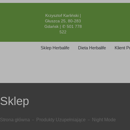
Krzysztof Karliński |
Głuszca 25, 80-283
Gdańsk | ✆ 501 778
522
Sklep Herbalife
Dieta Herbalife
Klient 
Sklep
Strona główna
Produkty Uzupełniające
Night Mode