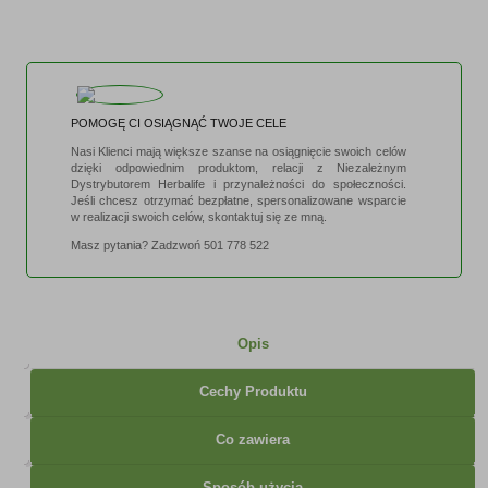
POMOGĘ CI OSIĄGNĄĆ TWOJE CELE
Nasi Klienci mają większe szanse na osiągnięcie swoich celów
dzięki odpowiednim produktom, relacji z Niezależnym
Dystrybutorem Herbalife i przynależności do społeczności.
Jeśli chcesz otrzymać bezpłatne, spersonalizowane wsparcie
w realizacji swoich celów, skontaktuj się ze mną.
Masz pytania? Zadzwoń
501 778 522
Opis
Cechy Produktu
Co zawiera
Sposób użycia