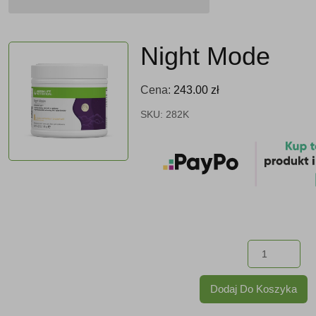
Night Mode
Cena:
243.00
zł
SKU:
282K
ilo
Nig
Dodaj Do Koszyka
Mo