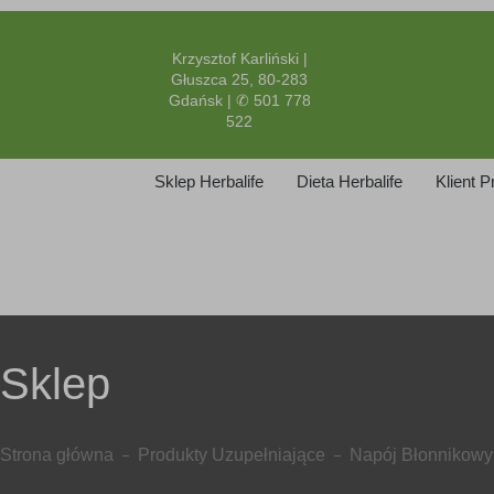
Krzysztof Karliński |
Głuszca 25, 80-283
Gdańsk | ✆ 501 778
522
Sklep Herbalife
Dieta Herbalife
Klient 
Sklep
Strona główna
Produkty Uzupełniające
Napój Błonnikowy