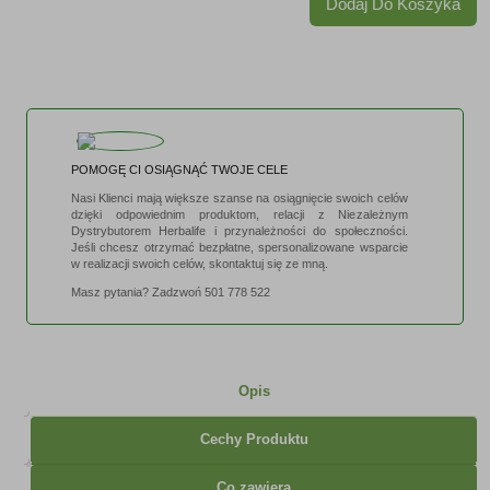
Dodaj Do Koszyka
Bł
POMOGĘ CI OSIĄGNĄĆ TWOJE CELE
Nasi Klienci mają większe szanse na osiągnięcie swoich celów
dzięki odpowiednim produktom, relacji z Niezależnym
Dystrybutorem Herbalife i przynależności do społeczności.
Jeśli chcesz otrzymać bezpłatne, spersonalizowane wsparcie
w realizacji swoich celów, skontaktuj się ze mną.
Masz pytania? Zadzwoń
501 778 522
Opis
Cechy Produktu
Co zawiera