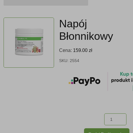
Napój
Błonnikowy
Cena:
159.00
zł
SKU:
2554
ilo
Na