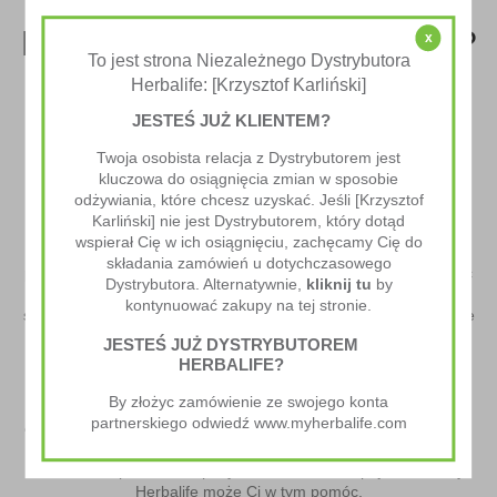
Dlaczego warto wybrać
Napój Błonnikowy Herbalife?
x
To jest strona Niezależnego Dystrybutora
Herbalife: [Krzysztof Karliński]
Po pierwsze, jest on całkowicie wolny od sztucznych substancji
słodzących, co czyni go bezpiecznym dla zdrowia. Skład oparty
JESTEŚ JUŻ KLIENTEM?
jest wyłącznie na naturalnych składnikach, takich jak jabłka,
Twoja osobista relacja z Dystrybutorem jest
owsianka, kukurydza, cytrusy, cykoria i soja. To sprawia, że
kluczowa do osiągnięcia zmian w sposobie
napój nie tylko smakuje wyśmienicie, ale również jest pełen
odżywiania, które chcesz uzyskać. Jeśli [Krzysztof
wartości odżywczych.
Karliński] nie jest Dystrybutorem, który dotąd
Napój Błonnikowy Herbalife można dodawać do różnych
wspierał Cię w ich osiągnięciu, zachęcamy Cię do
napojów i potraw, co sprawia, że jego stosowanie jest niezwykle
składania zamówień u dotychczasowego
proste i wygodne. Możesz cieszyć się jego korzyściami, dodając
Dystrybutora. Alternatywnie,
kliknij tu
by
go do wody, soku, koktajlu czy nawet jogurtu. Jego delikatny
kontynuować zakupy na tej stronie.
smak jabłek i kremowa konsystencja sprawią, że każde spożycie
będzie prawdziwą przyjemnością.
JESTEŚ JUŻ DYSTRYBUTOREM
HERBALIFE?
Regularne spożywanie błonnika
ma wiele korzyści dla zdrowia.
Oprócz poprawy funkcjonowania układu trawiennego, błonnik
By złożyc zamówienie ze swojego konta
pomaga w utrzymaniu prawidłowej wagi ciała, obniża poziom
partnerskiego odwiedź www.myherbalife.com
cholesterolu we krwi, reguluje poziom glukozy oraz chroni przed
chorobami układu sercowo-naczyniowego. Dlatego warto
zadbać o odpowiednie spożycie błonnika, a Napój Błonnikowy
Herbalife może Ci w tym pomóc.