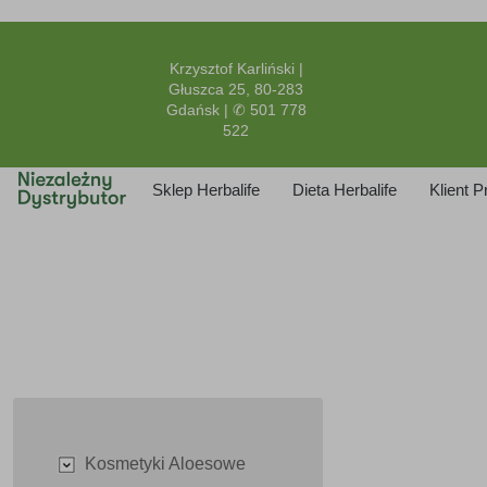
Krzysztof Karliński |
Głuszca 25, 80-283
Gdańsk | ✆ 501 778
522
Sklep Herbalife
Dieta Herbalife
Klient 
Kosmetyki Aloesowe