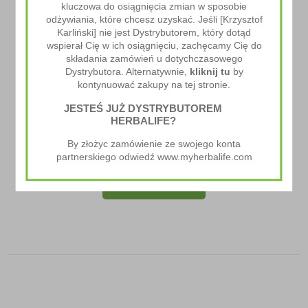
kluczowa do osiągnięcia zmian w sposobie
odżywiania, które chcesz uzyskać. Jeśli [Krzysztof
Karliński] nie jest Dystrybutorem, który dotąd
wspierał Cię w ich osiągnięciu, zachęcamy Cię do
składania zamówień u dotychczasowego
Dystrybutora. Alternatywnie,
kliknij tu
by
kontynuować zakupy na tej stronie.
JESTEŚ JUŻ DYSTRYBUTOREM
HERBALIFE?
Napój Błonnikowy
By złożyc zamówienie ze swojego konta
159.00
zł
partnerskiego odwiedź www.myherbalife.com