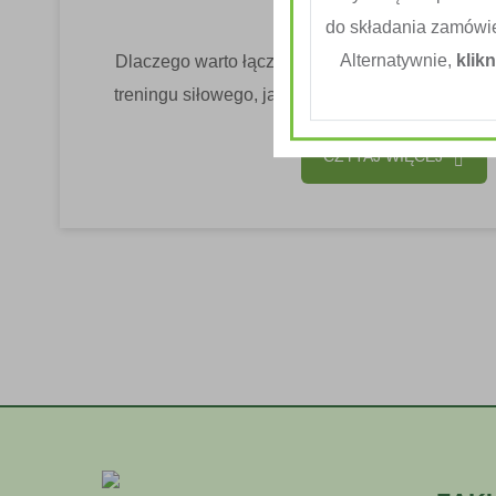
Zdrowie I Sport
do składania zamówi
Alternatywnie,
klikn
Dlaczego warto łączyć trening siłowy i cardio
treningu siłowego, jak i cardio do planu trening
CZYTAJ WIĘCEJ