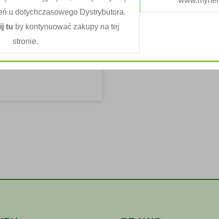
www.myherb
eń u dotychczasowego Dystrybutora.
ij tu
by kontynuować zakupy na tej
? Wprowadzenie zarówno
stronie.
owego może przynieść...