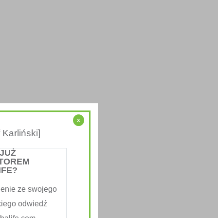
x
Karliński]
 JUŻ
TOREM
IFE?
enie ze swojego
kiego odwiedź