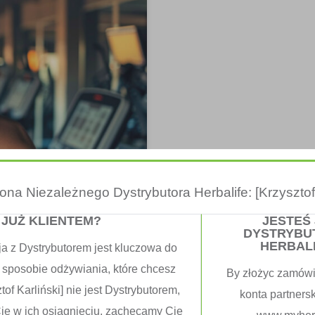
trona Niezależnego Dystrybutora Herbalife: [Krzysztof 
 JUŻ KLIENTEM?
JESTEŚ
DYSTRYBU
HERBAL
ja z Dystrybutorem jest kluczowa do
 sposobie odżywiania, które chcesz
By złożyc zamówi
łowy I Cardio
tof Karliński] nie jest Dystrybutorem,
konta partners
Cię w ich osiągnięciu, zachęcamy Cię