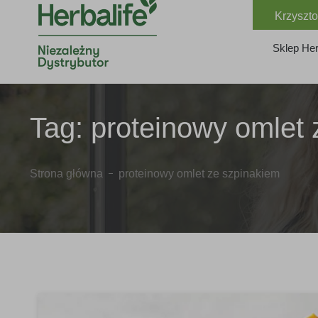
Krzyszto
Sklep Her
Tag:
proteinowy omlet 
Strona główna
proteinowy omlet ze szpinakiem