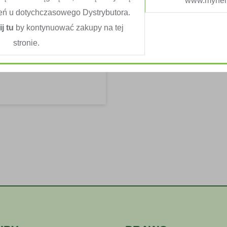
www.myherb
ife
eń u dotychczasowego Dystrybutora.
ij tu
by kontynuować zakupy na tej
pracy zdalnej, co daje
stronie.
rowego posiłku....