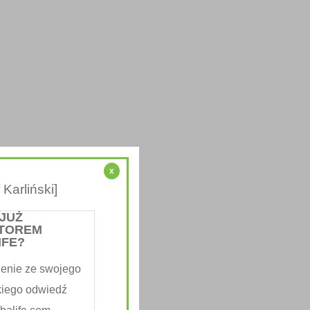
x
Karliński]
 JUŻ
TOREM
IFE?
enie ze swojego
kiego odwiedź