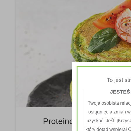
To jest s
JESTEŚ
Twoja osobista relac
osiągnięcia zmian w
Proteinowy Omlet Ze S
uzyskać. Jeśli [Krzysz
który dotąd wspierał 