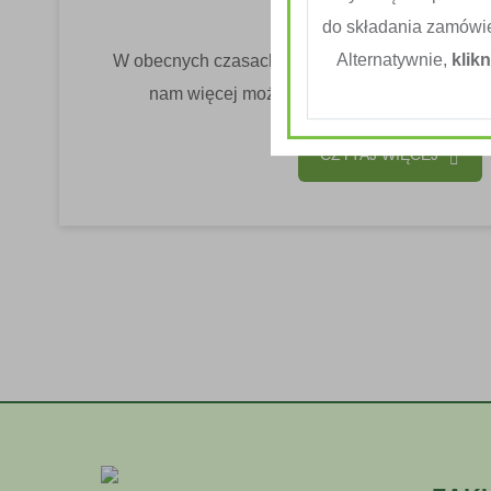
Przepisy Kulinarne Herbal
do składania zamówi
Alternatywnie,
klikn
W obecnych czasach większość z nas korzysta z 
nam więcej możliwości na przygotowanie zd
CZYTAJ WIĘCEJ