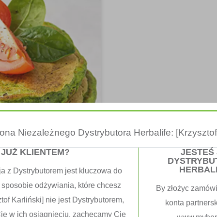
trona Niezależnego Dystrybutora Herbalife: [Krzysztof 
 JUŻ KLIENTEM?
JESTEŚ
DYSTRYBU
HERBAL
ja z Dystrybutorem jest kluczowa do
 sposobie odżywiania, które chcesz
By złożyc zamówi
zpinakiem
tof Karliński] nie jest Dystrybutorem,
konta partners
Cię w ich osiągnięciu, zachęcamy Cię