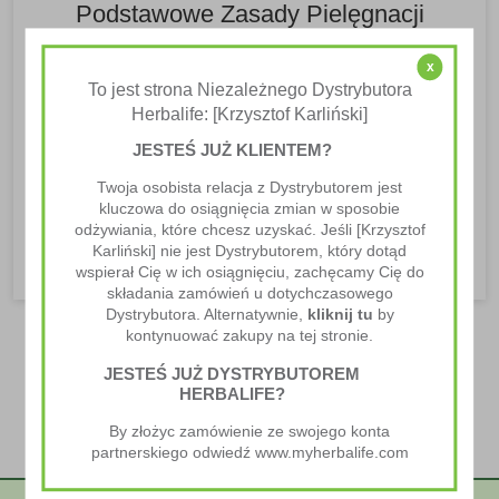
Podstawowe Zasady Pielęgnacji
Ciała
x
Pielęgnacja Ciała
To jest strona Niezależnego Dystrybutora
Herbalife: [Krzysztof Karliński]
Zasady pielęgnacji ciała Zasady pielęgnacji ciała są
JESTEŚ JUŻ KLIENTEM?
niezwykle ważne, aby zachować zdrowy i piękny
wygląd oraz stan zdrowia. Warto...
Twoja osobista relacja z Dystrybutorem jest
kluczowa do osiągnięcia zmian w sposobie
CZYTAJ WIĘCEJ
odżywiania, które chcesz uzyskać. Jeśli [Krzysztof
Karliński] nie jest Dystrybutorem, który dotąd
wspierał Cię w ich osiągnięciu, zachęcamy Cię do
składania zamówień u dotychczasowego
Dystrybutora. Alternatywnie,
kliknij tu
by
kontynuować zakupy na tej stronie.
JESTEŚ JUŻ DYSTRYBUTOREM
HERBALIFE?
By złożyc zamówienie ze swojego konta
partnerskiego odwiedź www.myherbalife.com