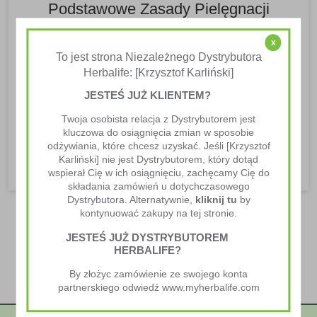
Podstawowe Zasady Pielęgnacji
Ciała
x
Pielęgnacja Ciała
To jest strona Niezależnego Dystrybutora
Herbalife: [Krzysztof Karliński]
Zasady pielęgnacji ciała Zasady pielęgnacji ciała są
JESTEŚ JUŻ KLIENTEM?
niezwykle ważne, aby zachować zdrowy i piękny
wygląd oraz stan zdrowia. Warto...
Twoja osobista relacja z Dystrybutorem jest
kluczowa do osiągnięcia zmian w sposobie
CZYTAJ WIĘCEJ
odżywiania, które chcesz uzyskać. Jeśli [Krzysztof
Karliński] nie jest Dystrybutorem, który dotąd
wspierał Cię w ich osiągnięciu, zachęcamy Cię do
składania zamówień u dotychczasowego
Dystrybutora. Alternatywnie,
kliknij tu
by
kontynuować zakupy na tej stronie.
JESTEŚ JUŻ DYSTRYBUTOREM
HERBALIFE?
By złożyc zamówienie ze swojego konta
partnerskiego odwiedź www.myherbalife.com