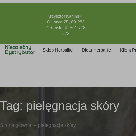
Krzysztof Karliński |
Głuszca 25, 80-283
Gdańsk | ✆ 501 778
522
Sklep Herbalife
Dieta Herbalife
Klient 
Tag:
pielęgnacja skóry
Strona główna
pielęgnacja skóry