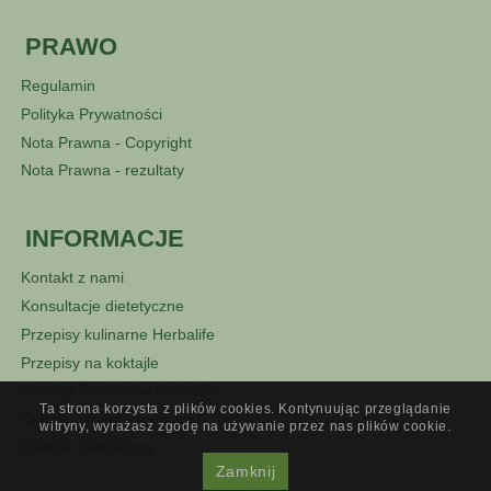
PRAWO
Regulamin
Polityka Prywatności
Nota Prawna - Copyright
Nota Prawna - rezultaty
INFORMACJE
Kontakt z nami
Konsultacje dietetyczne
Przepisy kulinarne Herbalife
Przepisy na koktajle
Katalog Produktów Herbalife
Ta strona korzysta z plików cookies. Kontynuując przeglądanie
Cennik - Klient Premium
witryny, wyrażasz zgodę na używanie przez nas plików cookie.
Cennik - Detaliczny
Zamknij