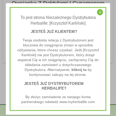
Owsianka Z Daktylami I Cynamonem
x
Przepisy Kulinarne Herbalife
To jest strona Niezależnego Dystrybutora
Herbalife: [Krzysztof Karliński]
Pyszne śniadanie z płatków owsianych, daktyli i
cynamonu. Ta pożywna owsianka została wzbogacona
JESTEŚ JUŻ KLIENTEM?
Protein Drink Mix i Napojem błonnikowym,...
Twoja osobista relacja z Dystrybutorem jest
kluczowa do osiągnięcia zmian w sposobie
CZYTAJ WIĘCEJ
odżywiania, które chcesz uzyskać. Jeśli [Krzysztof
Karliński] nie jest Dystrybutorem, który dotąd
wspierał Cię w ich osiągnięciu, zachęcamy Cię do
składania zamówień u dotychczasowego
Dystrybutora. Alternatywnie,
kliknij tu
by
kontynuować zakupy na tej stronie.
JESTEŚ JUŻ DYSTRYBUTOREM
HERBALIFE?
By złożyc zamówienie ze swojego konta
partnerskiego odwiedź www.myherbalife.com