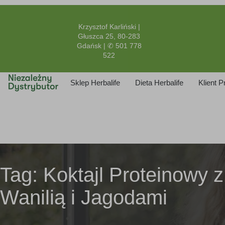
Krzysztof Karliński |
Głuszca 25, 80-283
Gdańsk | ✆ 501 778
522
Sklep Herbalife
Dieta Herbalife
Klient 
Tag:
Koktajl Proteinowy z
Wanilią i Jagodami