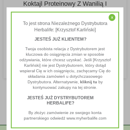
Koktajl Proteinowy Z Wanilią I
Jagodami
x
Przepisy Na Koktajle
To jest strona Niezależnego Dystrybutora
Herbalife: [Krzysztof Karliński]
Zacznij dzień od pysznego koktajlu proteinowego ze
JESTEŚ JUŻ KLIENTEM?
świeżych jagód. Jest prosty i łatwy do wykonania.
Idealna nagroda za dobrze...
Twoja osobista relacja z Dystrybutorem jest
kluczowa do osiągnięcia zmian w sposobie
CZYTAJ WIĘCEJ
odżywiania, które chcesz uzyskać. Jeśli [Krzysztof
Karliński] nie jest Dystrybutorem, który dotąd
wspierał Cię w ich osiągnięciu, zachęcamy Cię do
składania zamówień u dotychczasowego
Dystrybutora. Alternatywnie,
kliknij tu
by
kontynuować zakupy na tej stronie.
JESTEŚ JUŻ DYSTRYBUTOREM
HERBALIFE?
By złożyc zamówienie ze swojego konta
partnerskiego odwiedź www.myherbalife.com