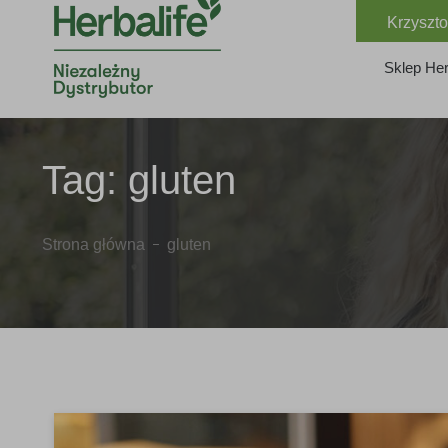
Krzyszto
Sklep Her
Tag:
gluten
Strona główna
gluten