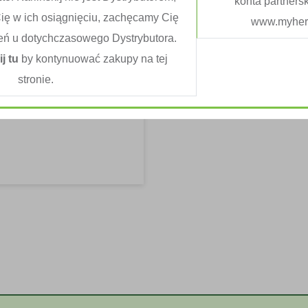
konta partners
Cię w ich osiągnięciu, zachęcamy Cię
www.myherb
eń u dotychczasowego Dystrybutora.
ij tu
by kontynuować zakupy na tej
lutenowa polega na
stronie.
cego w pszenicy, życie,