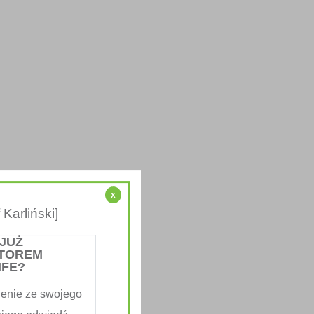
x
Karliński]
 JUŻ
TOREM
IFE?
enie ze swojego