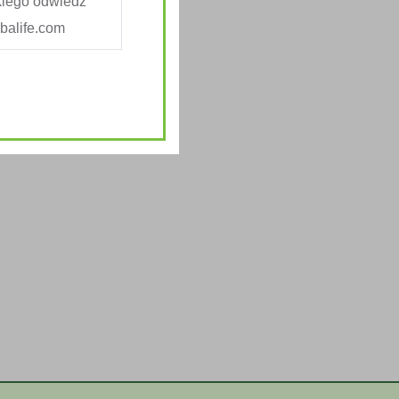
kiego odwiedź
alife.com