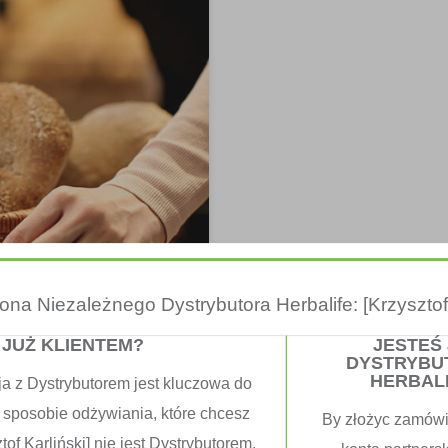
trona Niezależnego Dystrybutora Herbalife: [Krzysztof 
 JUŻ KLIENTEM?
JESTEŚ
DYSTRYBU
HERBAL
ja z Dystrybutorem jest kluczowa do
y Warto Ją
 sposobie odżywiania, które chcesz
By złożyc zamówi
tof Karliński] nie jest Dystrybutorem,