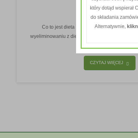
który dotąd wspierał 
Zdrowie I Odżywianie
do składania zamówi
Alternatywnie,
klikn
Co to jest dieta bezglutenowa? Dieta bezg
wyeliminowaniu z diety glutenu, białka występują
jęczmieniu...
CZYTAJ WIĘCEJ