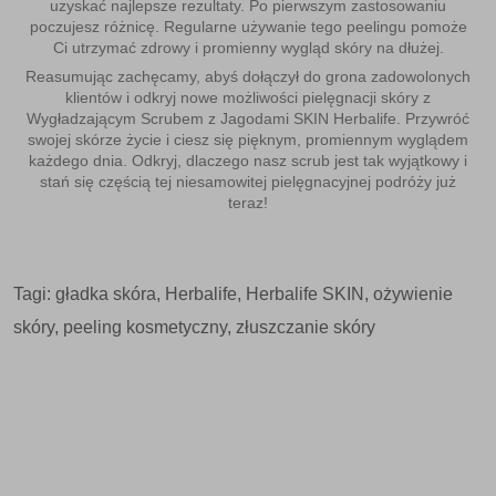
uzyskać najlepsze rezultaty. Po pierwszym zastosowaniu
poczujesz różnicę. Regularne używanie tego peelingu pomoże
Ci utrzymać zdrowy i promienny wygląd skóry na dłużej.
Reasumując zachęcamy, abyś dołączył do grona zadowolonych
klientów i odkryj nowe możliwości pielęgnacji skóry z
Wygładzającym Scrubem z Jagodami SKIN Herbalife. Przywróć
swojej skórze życie i ciesz się pięknym, promiennym wyglądem
każdego dnia. Odkryj, dlaczego nasz scrub jest tak wyjątkowy i
stań się częścią tej niesamowitej pielęgnacyjnej podróży już
teraz!
Tagi:
gładka skóra
,
Herbalife
,
Herbalife SKIN
,
ożywienie
skóry
,
peeling kosmetyczny
,
złuszczanie skóry