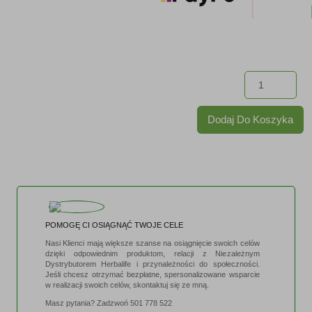
ilo
Her
Dodaj Do Koszyka
SK
Bły
Wy
Sc
POMOGĘ CI OSIĄGNĄĆ TWOJE CELE
Nasi Klienci mają większe szanse na osiągnięcie swoich celów
z
dzięki odpowiednim produktom, relacji z Niezależnym
Dystrybutorem Herbalife i przynależności do społeczności.
Jeśli chcesz otrzymać bezpłatne, spersonalizowane wsparcie
Ja
w realizacji swoich celów, skontaktuj się ze mną.
Masz pytania? Zadzwoń
501 778 522