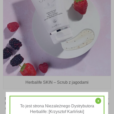
Herbalife SKIN – Scrub z jagodami
Błyskawicznie Wygładzający Scrub z Jagodami SKIN Herbalife
–
x
Przywróć życie swojej skórze. Przedstawiamy Ci nasz niezwykle
To jest strona Niezależnego Dystrybutora
skuteczny produkt, który wzbudzi w Twojej skórze nowe życie.
Herbalife: [Krzysztof Karliński]