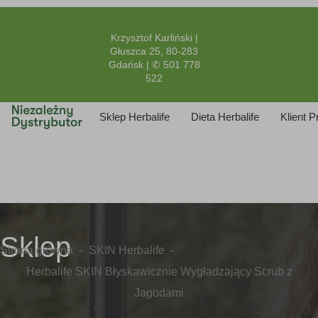
Krzysztof Karliński |
Głuszca 25, 80-283
Gdańsk | ✆ 501 778
522
Sklep Herbalife
Dieta Herbalife
Klient 
Sklep
Strona główna
SKIN Herbalife
Herbalife SKIN Błyskawicznie Wygładzający Scrub z
Jagodami