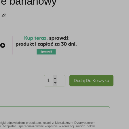
ife bananowy
0
zł
ilość
Dodaj Do Koszyka
Formuła
1
Koktajl
zięki odpowiednim produktom, relacji z Niezależnym Dystrybutorem
odżywczy
ać bezpłatne, spersonalizowane wsparcie w realizacji swoich celów,