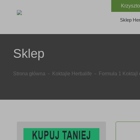
Krzyszto
Sklep Her
Sklep
Strona główna
Koktajle Herbalife
Formuła 1 Koktajl