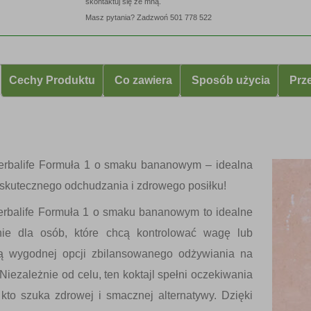
skontaktuj się ze mną.
Masz pytania? Zadzwoń
501 778 522
Cechy Produktu
Co zawiera
Sposób użycia
Prze
Herbalife Formuła 1 o smaku bananowym
– idealna
 skutecznego odchudzania
i zdrowego posiłku!
erbalife Formuła 1 o smaku bananowym to idealne
nie dla osób, które chcą kontrolować wagę lub
ją wygodnej opcji zbilansowanego odżywiania na
 Niezależnie od celu, ten koktajl spełni oczekiwania
kto szuka zdrowej i smacznej alternatywy. Dzięki