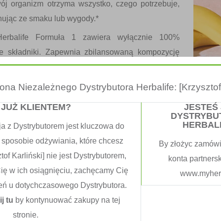
ój organizm otrzyma wszystko, czego potrzebuje,
nując ze smaku lub wygody.*
Herbalife Formuła 1 zawiera wyłącznie 100%
e składniki. Zapewnia zbilansowaną kompozycję
ch składników odżywczych, takich jak białko
, węglowodany, błonnik, witaminy oraz składniki
trona Niezależnego Dystrybutora Herbalife: [Krzysztof 
e. Dzięki temu koktajlowi możesz wspierać swoje
 JUŻ KLIENTEM?
JESTEŚ
czące kontroli wagi i dobrego samopoczucia, nie
DYSTRYBU
HERBAL
c z jakościowej wartości odżywiania.
ja z Dystrybutorem jest kluczowa do
 sposobie odżywiania, które chcesz
By złożyc zamówi
tajl sprawdzi się doskonale jako pożywna
tof Karliński] nie jest Dystrybutorem,
konta partners
wa dla zwykłych posiłków – śniadania, lunchu czy
Cię w ich osiągnięciu, zachęcamy Cię
www.myherb
 Stworzono Formułę 1 w taki sposób, by zapewnić odpowied
eń u dotychczasowego Dystrybutora.
c liczbę kalorii.*
ij tu
by kontynuować zakupy na tej
erbalife Formuła 1 dostosuje się do Twojego stylu życia tak, 
stronie.