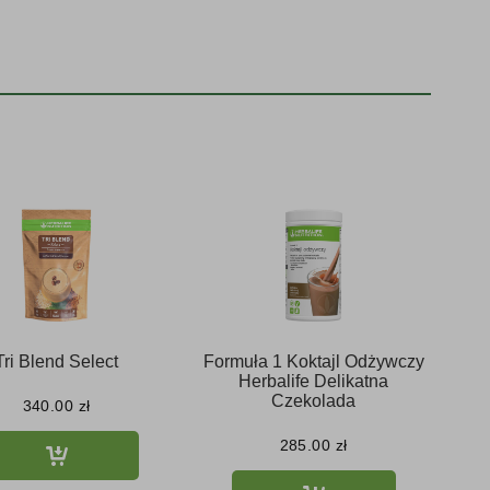
Tri Blend Select
Formuła 1 Koktajl Odżywczy
Herbalife Delikatna
Czekolada
340.00
zł
285.00
zł