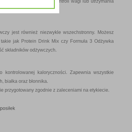
ego “posiłku w biegu” do kontroli wagi lub utrzymania
żywczy jest również niezwykle wszechstronny. Możesz
 takie jak
Protein Drink Mix
czy
Formuła 3 Odżywka
ość składników odżywczych.
 o kontrolowanej kaloryczności. Zapewnia wszystkie
, białka oraz błonnika.
ie przygotowany zgodnie z zaleceniami na etykiecie.
posiłek