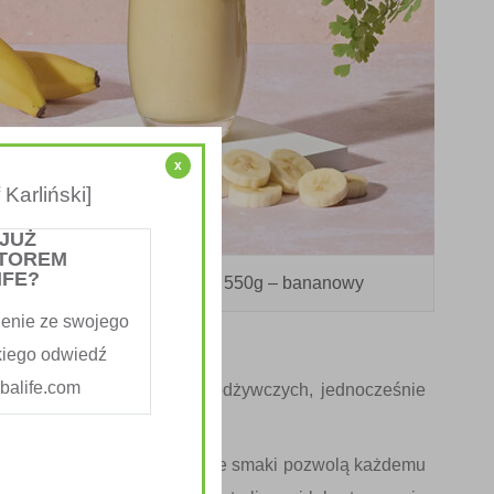
x
Karliński]
 JUŻ
TOREM
IFE?
Formuła 1 koktajl Herbalife 550g – bananowy
enie ze swojego
kiego odwiedź
alife.com
nią równowagę składników odżywczych, jednocześnie
jak tego potrzebujesz. Rozmaite smaki pozwolą każdemu