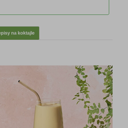
Herbalife
bananowy
pisy na koktajle