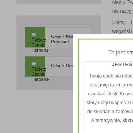
niemu Tw
nie rezyg
Koktajl 
wegański
Cennik Klienta
kluczowy
Premium
roślinne
To jest s
mineraln
JESTEŚ
Cennik Detaliczny
cele doty
rezygnują
Twoja osobista relac
osiągnięcia zmian w
Ten kok
uzyskać. Jeśli [Krzysz
alternaty
który dotąd wspierał 
kolacji.
do składania zamówi
kontrolują
Alternatywnie,
klikn
Koktajl H