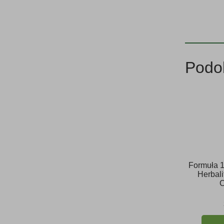
Podo
Formuła 1
Herbali
C