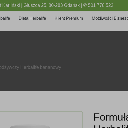
f Karliński | Głuszca 25, 80-283 Gdańsk | ✆ 501 778 522
balife
Dieta Herbalife
Klient Premium
Możliwości Biznes
 odżywczy Herbalife bananowy
Formuła