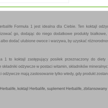
oś dla siebie. Jeśli szukasz łatwego w przygotowaniu i pyszn
amopoczucia na co dzień,
erbalife Formuła 1 jest idealna dla Ciebie. Ten koktajl od
lizować go, dodając do niego dodatkowe produkty białkowe,
, albo dodać ulubione owoce i warzywa, by uzyskać różnorodn
ła 1 to koktajl zastępujący posiłek przeznaczony do diety
 składniki odżywcze w postaci witamin, składników mineralnych
ci odżywcze mają zastosowanie tylko wtedy, gdy produkt zostan
 Herbalife
,
koktajl Herbalife
,
suplement Herbalife
,
zbilansowany 