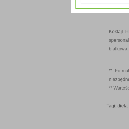
znaleźć c
dobrego s
Koktajl H
spersona
białkowa
** Formu
niezbędne
** Wartoś
Tagi:
dieta