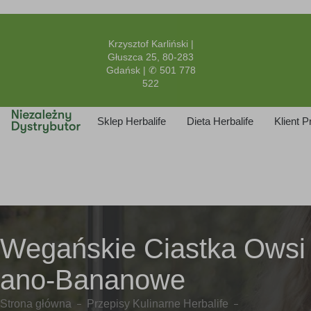
Krzysztof Karliński |
Głuszca 25, 80-283
Gdańsk | ✆ 501 778
522
Sklep Herbalife
Dieta Herbalife
Klient 
Wegańskie Ciastka Owsi
ano-Bananowe
Strona główna
Przepisy Kulinarne Herbalife