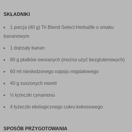
SKŁADNIKI
1 porcja (40 g) Tri Blend Select Herbalife o smaku
bananowym
1 dojrzały banan
80 g płatków owsianych (można użyć bezglutenowych)
60 ml niesłodzonego napoju migdałowego
40 g suszonych moreli
½ łyżeczki cynamonu
4 łyżeczki ekologicznego cukru kokosowego
SPOSÓB PRZYGOTOWANIA