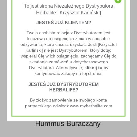
To jest strona Niezależnego Dystrybutora
Herbalife: [Krzysztof Karliński]
JESTEŚ JUŻ KLIENTEM?
Twoja osobista relacja z Dystrybutorem jest
kluczowa do osiągnięcia zmian w sposobie
odżywiania, które chcesz uzyskać. Jeśli [Krzysztof
Poprzedni Artykuł
Karliński] nie jest Dystrybutorem, który dotąd
Chrupiące Musli Orzechowe
wspierał Cię w ich osiągnięciu, zachęcamy Cię do
składania zamówień u dotychczasowego
Dystrybutora. Alternatywnie,
kliknij tu
by
kontynuować zakupy na tej stronie.
JESTEŚ JUŻ DYSTRYBUTOREM
HERBALIFE?
By złożyc zamówienie ze swojego konta
partnerskiego odwiedź www.myherbalife.com
Następny Artykuł
Hummus Buraczany