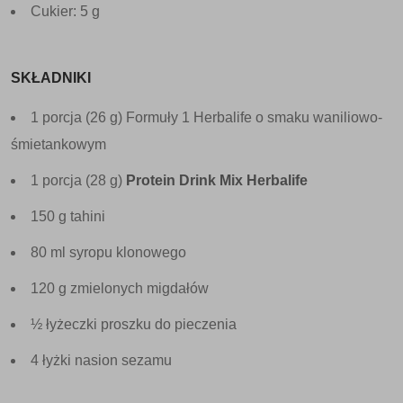
Cukier: 5 g
SKŁADNIKI
1 porcja (26 g) Formuły 1 Herbalife o smaku waniliowo-
śmietankowym
1 porcja (28 g)
Protein Drink Mix Herbalife
150 g tahini
80 ml syropu klonowego
120 g zmielonych migdałów
½ łyżeczki proszku do pieczenia
4 łyżki nasion sezamu