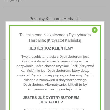
Przepisy Kulinarne Herbalife
Ciastka Sezamowo-Migdałowe
,
przepisy kulinarne
x
To jest strona Niezależnego Dystrybutora
herbalife
Herbalife: [Krzysztof Karliński]
JESTEŚ JUŻ KLIENTEM?
Twoja osobista relacja z Dystrybutorem jest
kluczowa do osiągnięcia zmian w sposobie
odżywiania, które chcesz uzyskać. Jeśli [Krzysztof
Karliński] nie jest Dystrybutorem, który dotąd
wspierał Cię w ich osiągnięciu, zachęcamy Cię do
składania zamówień u dotychczasowego
Dystrybutora. Alternatywnie,
kliknij tu
by
kontynuować zakupy na tej stronie.
Poprzedni Artykuł
JESTEŚ JUŻ DYSTRYBUTOREM
HERBALIFE?
Fondant Czekoladowy