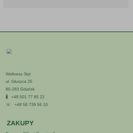
Wellness Styl
ul. Głuszca 25
80-283 Gdańsk
🖁
+48 501 77 85 22
☏
+48 58 739 56 10
ZAKUPY