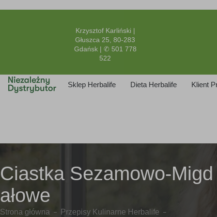
Krzysztof Karliński |
Głuszca 25, 80-283
Gdańsk | ✆ 501 778
522
Sklep Herbalife
Dieta Herbalife
Klient 
Ciastka Sezamowo-Migd
ałowe
Strona główna
Przepisy Kulinarne Herbalife