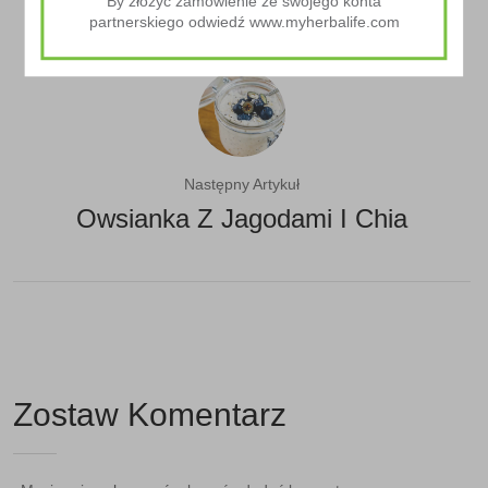
By złożyc zamówienie ze swojego konta
partnerskiego odwiedź www.myherbalife.com
Następny Artykuł
Owsianka Z Jagodami I Chia
Zostaw Komentarz