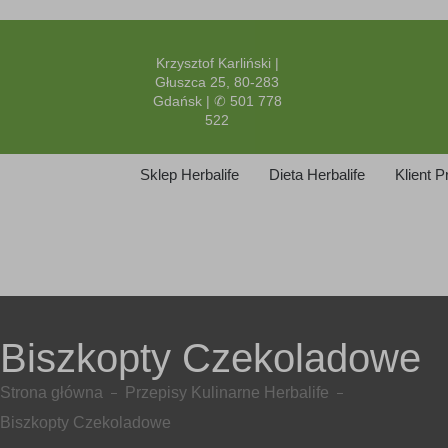
Krzysztof Karliński |
Głuszca 25, 80-283
Gdańsk | ✆ 501 778
522
Sklep Herbalife
Dieta Herbalife
Klient 
Biszkopty Czekoladowe
Strona główna
Przepisy Kulinarne Herbalife
Biszkopty Czekoladowe