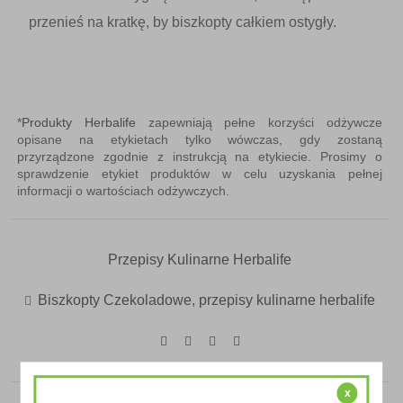
przenieś na kratkę, by biszkopty całkiem ostygły.
*
Produkty Herbalife
zapewniają pełne korzyści odżywcze
opisane na etykietach tylko wówczas, gdy zostaną
przyrządzone zgodnie z instrukcją na etykiecie. Prosimy o
sprawdzenie etykiet produktów w celu uzyskania pełnej
informacji o wartościach odżywczych.
Przepisy Kulinarne Herbalife
Biszkopty Czekoladowe
,
przepisy kulinarne herbalife
x