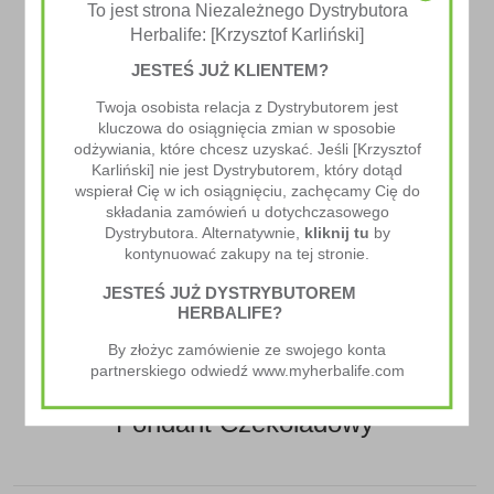
To jest strona Niezależnego Dystrybutora
Herbalife: [Krzysztof Karliński]
JESTEŚ JUŻ KLIENTEM?
Twoja osobista relacja z Dystrybutorem jest
kluczowa do osiągnięcia zmian w sposobie
Poprzedni Artykuł
odżywiania, które chcesz uzyskać. Jeśli [Krzysztof
Hummus Buraczany
Karliński] nie jest Dystrybutorem, który dotąd
wspierał Cię w ich osiągnięciu, zachęcamy Cię do
składania zamówień u dotychczasowego
Dystrybutora. Alternatywnie,
kliknij tu
by
kontynuować zakupy na tej stronie.
JESTEŚ JUŻ DYSTRYBUTOREM
HERBALIFE?
By złożyc zamówienie ze swojego konta
partnerskiego odwiedź www.myherbalife.com
Następny Artykuł
Fondant Czekoladowy