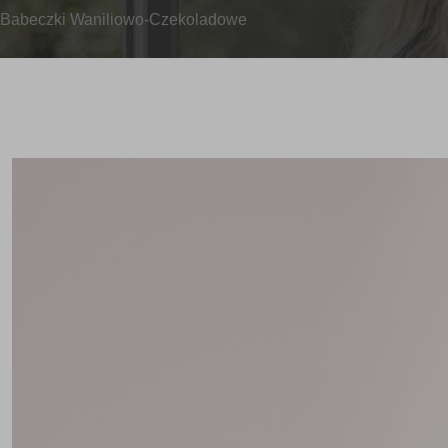
Babeczki Waniliowo-Czekoladowe