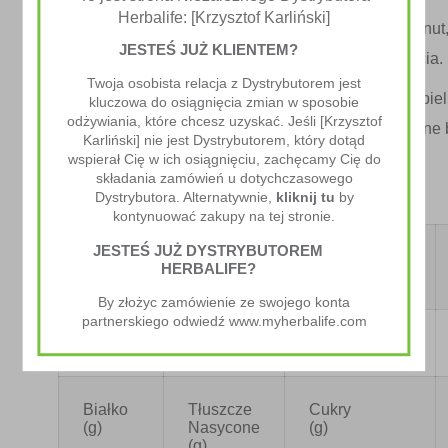
Herbalife: [Krzysztof Karliński]
Przełóż masę do papilotek. Piecz przez 15-20 minut
JESTEŚ JUŻ KLIENTEM?
wyrosną i zarumienią się. Pozostaw do ostygnięcia.
Twoja osobista relacja z Dystrybutorem jest
Połam czekoladę na małe kawałki, rozpuść w kąpiel
kluczowa do osiągnięcia zmian w sposobie
odżywiania, które chcesz uzyskać. Jeśli [Krzysztof
kuchence mikrofalowej. Polej czekoladą ostudzone 
Karliński] nie jest Dystrybutorem, który dotąd
Poczekaj, aż polewa zastygnie. Podawaj.
wspierał Cię w ich osiągnięciu, zachęcamy Cię do
składania zamówień u dotychczasowego
Dystrybutora. Alternatywnie,
kliknij tu
by
kontynuować zakupy na tej stronie.
JESTEŚ JUŻ DYSTRYBUTOREM
Energia
Tłuszcze
Węglowodany
HERBALIFE?
(Kcal)
(g)
(g)
By złożyc zamówienie ze swojego konta
partnerskiego odwiedź www.myherbalife.com
143
5.5
9.0
Białko
Tłuszcze
Cukry
(g)
Nasycone
(g)
(g)