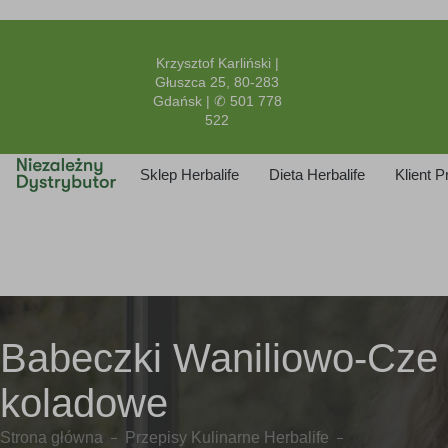
Krzysztof Karliński |
Głuszca 25, 80-283
Gdańsk | ✆ 501 778
522
Sklep Herbalife
Dieta Herbalife
Klient 
Babeczki Waniliowo-Cze
koladowe
Strona główna
Przepisy Kulinarne Herbalife