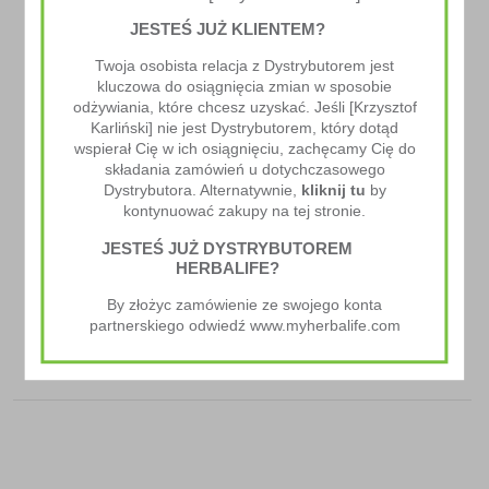
JESTEŚ JUŻ KLIENTEM?
Poprzedni Artykuł
Twoja osobista relacja z Dystrybutorem jest
Koktajl Proteinowy Z Marakują
kluczowa do osiągnięcia zmian w sposobie
odżywiania, które chcesz uzyskać. Jeśli [Krzysztof
Karliński] nie jest Dystrybutorem, który dotąd
wspierał Cię w ich osiągnięciu, zachęcamy Cię do
składania zamówień u dotychczasowego
Dystrybutora. Alternatywnie,
kliknij tu
by
kontynuować zakupy na tej stronie.
JESTEŚ JUŻ DYSTRYBUTOREM
HERBALIFE?
Następny Artykuł
By złożyc zamówienie ze swojego konta
partnerskiego odwiedź www.myherbalife.com
Koktajl Tropikalny "Twist"