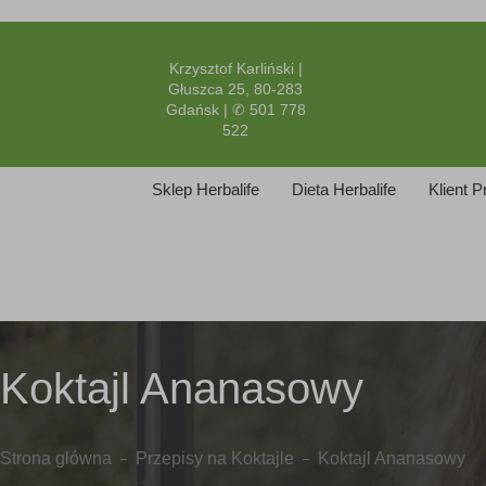
Krzysztof Karliński |
Głuszca 25, 80-283
Gdańsk | ✆ 501 778
522
Sklep Herbalife
Dieta Herbalife
Klient 
Koktajl Ananasowy
Strona główna
Przepisy na Koktajle
Koktajl Ananasowy