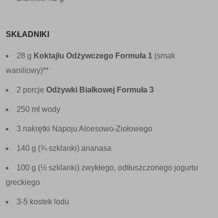
SKŁADNIKI
28 g
Koktajlu Odżywczego Formuła 1
(smak
waniliowy)**
2 porcje
Odżywki Białkowej Formuła 3
250 ml wody
3 nakrętki Napoju Aloesowo-Ziołowego
140 g (¾ szklanki) ananasa
100 g (½ szklanki) zwykłego, odtłuszczonego jogurtu
greckiego
3-5 kostek lodu