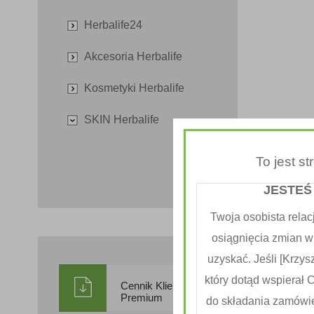
Herbalife24
Akcesoria Herbalife
Kosmetyki Herbalife
SKIN Herbalife
To jest s
JESTEŚ
Twoja osobista relac
osiągnięcia zmian w
uzyskać. Jeśli [Krzysz
który dotąd wspierał 
Cennik Klienta
Premium
do składania zamówi