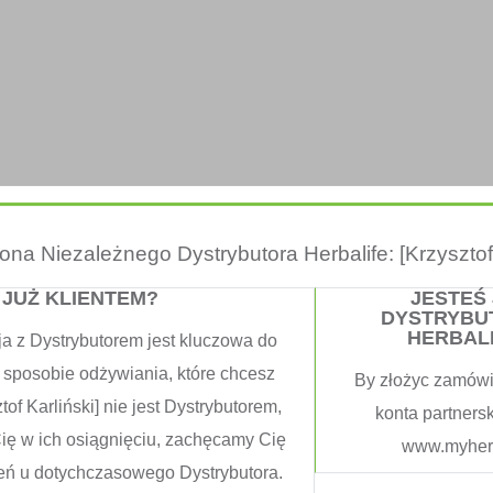
trona Niezależnego Dystrybutora Herbalife: [Krzysztof 
 JUŻ KLIENTEM?
JESTEŚ
DYSTRYBU
HERBAL
ja z Dystrybutorem jest kluczowa do
 sposobie odżywiania, które chcesz
By złożyc zamówi
tof Karliński] nie jest Dystrybutorem,
konta partners
Cię w ich osiągnięciu, zachęcamy Cię
www.myherb
eń u dotychczasowego Dystrybutora.