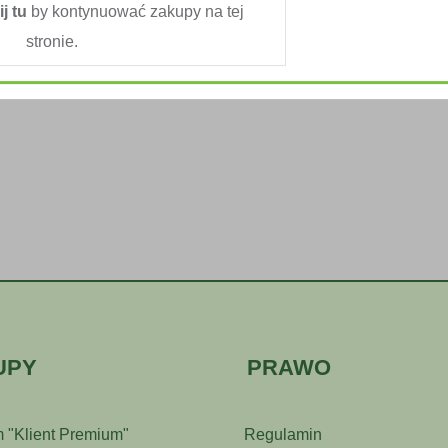
ij tu
by kontynuować zakupy na tej
stronie.
UPY
PRAWO
 "Klient Premium"
Regulamin