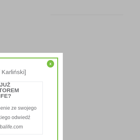
x
Karliński]
 JUŻ
TOREM
IFE?
enie ze swojego
kiego odwiedź
alife.com