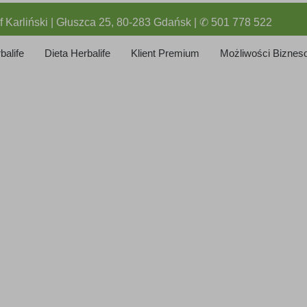
f Karliński | Głuszca 25, 80-283 Gdańsk | ✆ 501 778 522
balife
Dieta Herbalife
Klient Premium
Możliwości Biznes