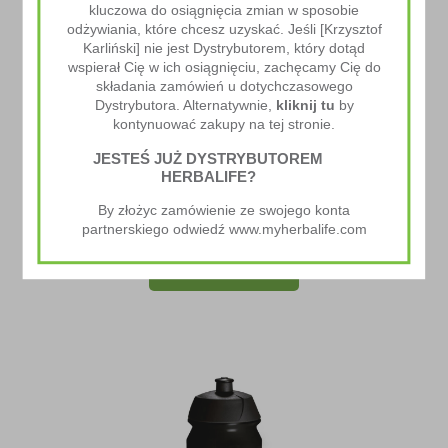
kluczowa do osiągnięcia zmian w sposobie
odżywiania, które chcesz uzyskać. Jeśli [Krzysztof
Karliński] nie jest Dystrybutorem, który dotąd
wspierał Cię w ich osiągnięciu, zachęcamy Cię do
składania zamówień u dotychczasowego
Dystrybutora. Alternatywnie,
kliknij tu
by
kontynuować zakupy na tej stronie.
JESTEŚ JUŻ DYSTRYBUTOREM
HERBALIFE?
Taśma/Miarka Herbalife
By złożyc zamówienie ze swojego konta
5.00
zł
partnerskiego odwiedź www.myherbalife.com