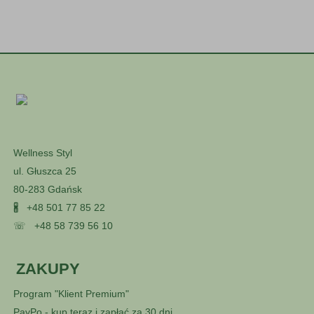
Wellness Styl
ul. Głuszca 25
80-283 Gdańsk
🖁
+48 501 77 85 22
☏
+48 58 739 56 10
ZAKUPY
Program "Klient Premium"
PayPo - kup teraz i zapłać za 30 dni