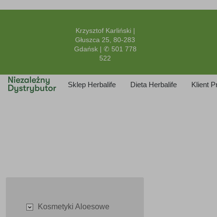
Krzysztof Karliński |
Głuszca 25, 80-283
Gdańsk | ✆ 501 778
522
Sklep Herbalife
Dieta Herbalife
Klient 
Kosmetyki Aloesowe