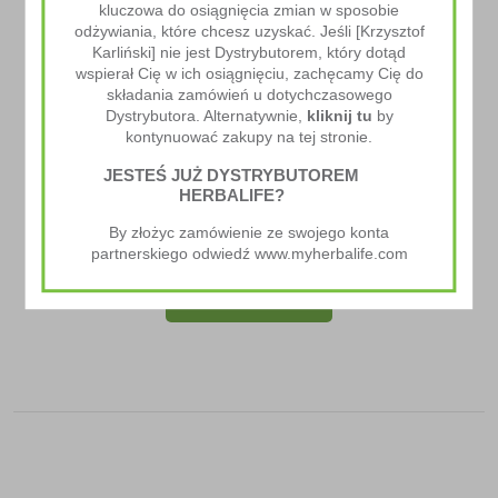
kluczowa do osiągnięcia zmian w sposobie
odżywiania, które chcesz uzyskać. Jeśli [Krzysztof
Karliński] nie jest Dystrybutorem, który dotąd
wspierał Cię w ich osiągnięciu, zachęcamy Cię do
składania zamówień u dotychczasowego
Dystrybutora. Alternatywnie,
kliknij tu
by
kontynuować zakupy na tej stronie.
JESTEŚ JUŻ DYSTRYBUTOREM
HERBALIFE?
Xtra-Cal
By złożyc zamówienie ze swojego konta
90.00
zł
partnerskiego odwiedź www.myherbalife.com