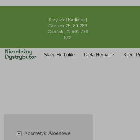
Krzysztof Karliński |
Głuszca 25, 80-283
Gdańsk | ✆ 501 778
522
Sklep Herbalife
Dieta Herbalife
Klient 
Kosmetyki Aloesowe