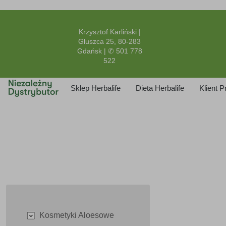
Krzysztof Karliński |
Głuszca 25, 80-283
Gdańsk | ✆ 501 778
522
Sklep Herbalife
Dieta Herbalife
Klient 
Kosmetyki Aloesowe