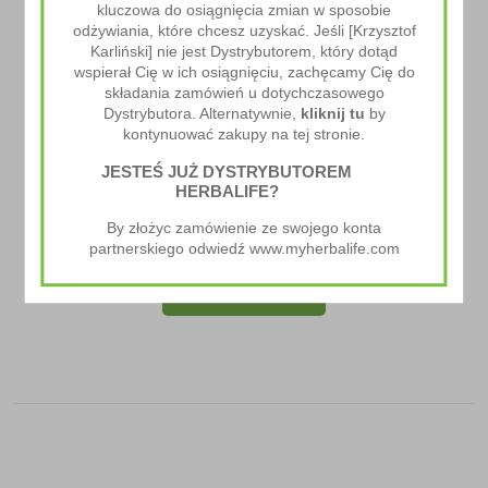
kluczowa do osiągnięcia zmian w sposobie
odżywiania, które chcesz uzyskać. Jeśli [Krzysztof
Karliński] nie jest Dystrybutorem, który dotąd
wspierał Cię w ich osiągnięciu, zachęcamy Cię do
składania zamówień u dotychczasowego
Dystrybutora. Alternatywnie,
kliknij tu
by
kontynuować zakupy na tej stronie.
JESTEŚ JUŻ DYSTRYBUTOREM
HERBALIFE?
Chipsy Proteinowe
By złożyc zamówienie ze swojego konta
98.00
zł
partnerskiego odwiedź www.myherbalife.com