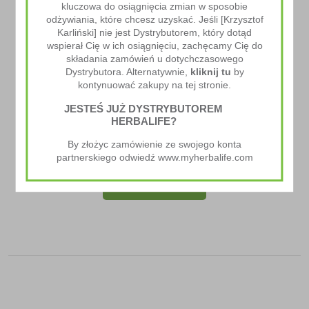
kluczowa do osiągnięcia zmian w sposobie
odżywiania, które chcesz uzyskać. Jeśli [Krzysztof
Karliński] nie jest Dystrybutorem, który dotąd
wspierał Cię w ich osiągnięciu, zachęcamy Cię do
składania zamówień u dotychczasowego
Dystrybutora. Alternatywnie,
kliknij tu
by
kontynuować zakupy na tej stronie.
JESTEŚ JUŻ DYSTRYBUTOREM
HERBALIFE?
Herbalife24® Prolong
By złożyc zamówienie ze swojego konta
272.00
zł
partnerskiego odwiedź www.myherbalife.com