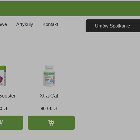
owe
Artykuły
Kontakt
Umów Spotkanie
ooster
Xtra-Cal
00
zł
90.00
zł