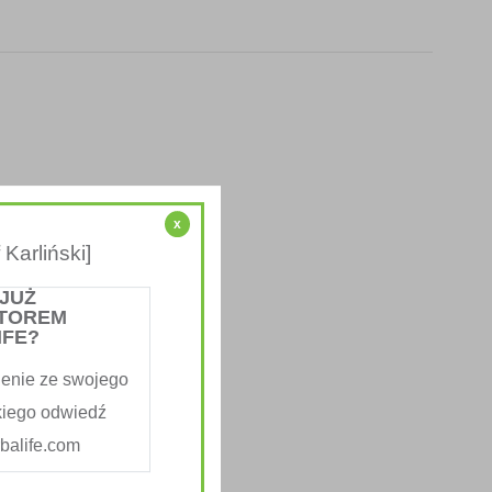
x
Karliński]
 JUŻ
TOREM
IFE?
enie ze swojego
kiego odwiedź
alife.com