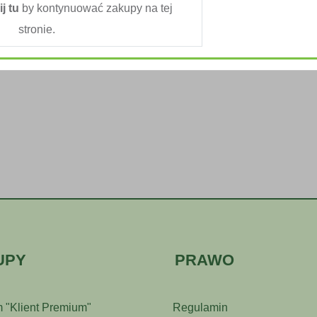
ij tu
by kontynuować zakupy na tej
stronie.
UPY
PRAWO
 "Klient Premium"
Regulamin