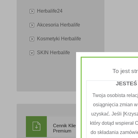
Herbalife24
Akcesoria Herbalife
Kosmetyki Herbalife
SKIN Herbalife
To jest s
JESTEŚ
Twoja osobista relac
osiągnięcia zmian w
uzyskać. Jeśli [Krzysz
który dotąd wspierał 
Cennik Klienta
Premium
do składania zamówi