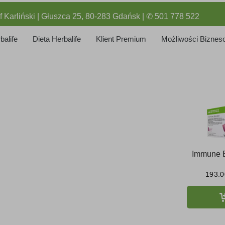
f Karliński | Głuszca 25, 80-283 Gdańsk | ✆ 501 778 522
balife
Dieta Herbalife
Klient Premium
Możliwości Biznes
Immune B
193.