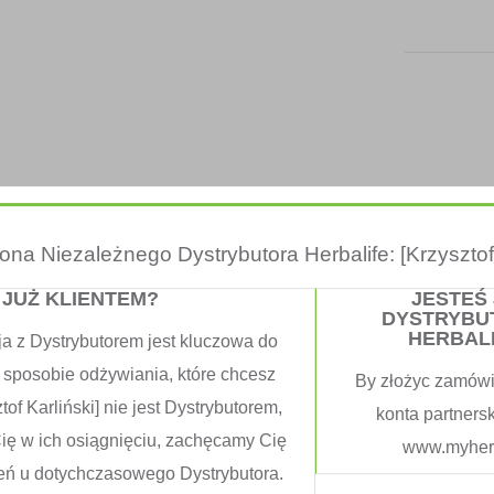
trona Niezależnego Dystrybutora Herbalife: [Krzysztof 
 JUŻ KLIENTEM?
JESTEŚ
DYSTRYBU
HERBAL
ja z Dystrybutorem jest kluczowa do
 sposobie odżywiania, które chcesz
By złożyc zamówi
tof Karliński] nie jest Dystrybutorem,
konta partners
Cię w ich osiągnięciu, zachęcamy Cię
www.myherb
eń u dotychczasowego Dystrybutora.