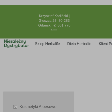
Krzysztof Karliński |
Głuszca 25, 80-283
Gdańsk | ✆ 501 778
522
Sklep Herbalife
Dieta Herbalife
Klient 
Kosmetyki Aloesowe