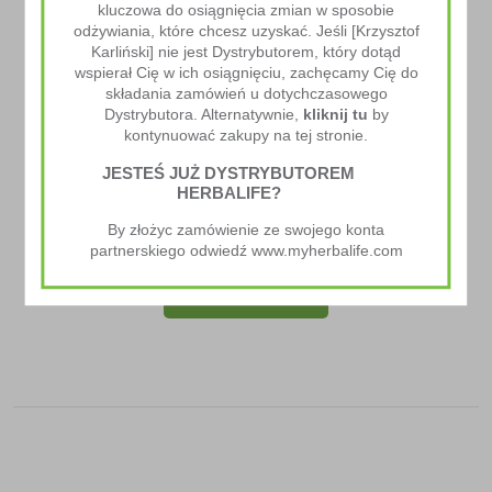
kluczowa do osiągnięcia zmian w sposobie
odżywiania, które chcesz uzyskać. Jeśli [Krzysztof
Karliński] nie jest Dystrybutorem, który dotąd
wspierał Cię w ich osiągnięciu, zachęcamy Cię do
składania zamówień u dotychczasowego
Dystrybutora. Alternatywnie,
kliknij tu
by
kontynuować zakupy na tej stronie.
JESTEŚ JUŻ DYSTRYBUTOREM
HERBALIFE?
Herbalife24 CR7 Drive
By złożyc zamówienie ze swojego konta
59.00
zł
–
98.00
zł
partnerskiego odwiedź www.myherbalife.com