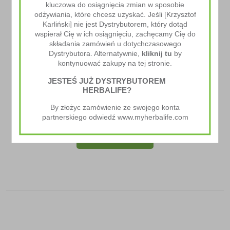
kluczowa do osiągnięcia zmian w sposobie
odżywiania, które chcesz uzyskać. Jeśli [Krzysztof
Karliński] nie jest Dystrybutorem, który dotąd
wspierał Cię w ich osiągnięciu, zachęcamy Cię do
składania zamówień u dotychczasowego
Dystrybutora. Alternatywnie,
kliknij tu
by
kontynuować zakupy na tej stronie.
JESTEŚ JUŻ DYSTRYBUTOREM
HERBALIFE?
Bidon CR7 Drive
By złożyc zamówienie ze swojego konta
31.00
zł
partnerskiego odwiedź www.myherbalife.com