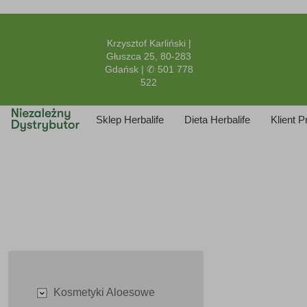
Krzysztof Karliński |
Głuszca 25, 80-283
Gdańsk | ✆ 501 778
522
Sklep Herbalife
Dieta Herbalife
Klient 
Kosmetyki Aloesowe