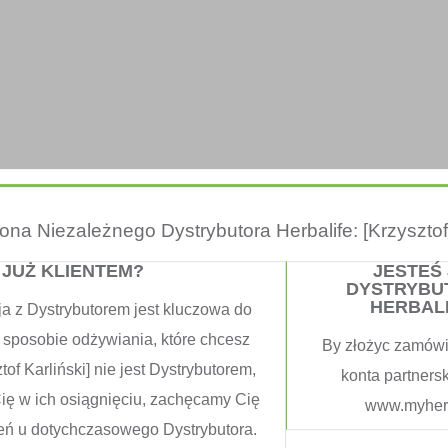
trona Niezależnego Dystrybutora Herbalife: [Krzysztof 
 JUŻ KLIENTEM?
JESTEŚ
DYSTRYBU
HERBAL
ja z Dystrybutorem jest kluczowa do
 sposobie odżywiania, które chcesz
By złożyc zamówi
tof Karliński] nie jest Dystrybutorem,
konta partners
Cię w ich osiągnięciu, zachęcamy Cię
www.myherb
eń u dotychczasowego Dystrybutora.