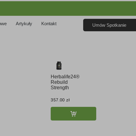
owe
Artykuły
Kontakt
Umów Spotkanie
Herbalife24®
Rebuild
Strength
357.00
zł