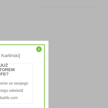
x
Karliński]
 JUŻ
TOREM
IFE?
enie ze swojego
kiego odwiedź
alife.com