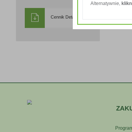
Alternatywnie,
klikn
Cennik Detaliczny
ZAK
Program