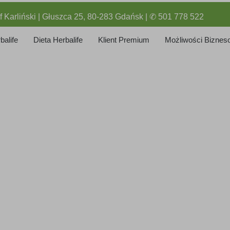
f Karliński | Głuszca 25, 80-283 Gdańsk | ✆ 501 778 522
balife
Dieta Herbalife
Klient Premium
Możliwości Biznes