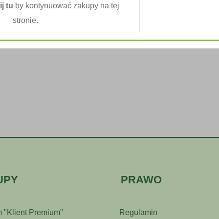
ij tu
by kontynuować zakupy na tej
stronie.
UPY
PRAWO
 "Klient Premium"
Regulamin