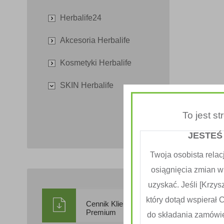
Herbalife24
Akcesoria Herbalife
Kosmetyki Herbalife
SKIN Herbalife
To jest s
JESTEŚ
Twoja osobista relac
osiągnięcia zmian w
uzyskać. Jeśli [Krzysz
który dotąd wspierał 
Cennik Klienta
Premium
do składania zamówi