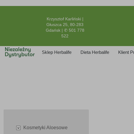
Krzysztof Karliński |
Głuszca 25, 80-283
Gdańsk | ✆ 501 778
522
Sklep Herbalife
Dieta Herbalife
Klient 
Kosmetyki Aloesowe