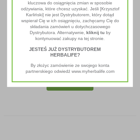
kluczowa do osiągnięcia zmian w sposobie
odżywiania, które chcesz uzyskać. Jeśli [Krzysztof
Karliński] nie jest Dystrybutorem, który dotąd
wspierał Cię w ich osiągnięciu, zachęcamy Cię do
składania zamówień u dotychczasowego
Dystrybutora. Alternatywnie,
kliknij tu
by
kontynuować zakupy na tej stronie.
JESTEŚ JUŻ DYSTRYBUTOREM
HERBALIFE?
Rozpuszczalny Napój Ziołowy Z Ekstraktami Herbaty
By złożyc zamówienie ze swojego konta
167.00
zł
–
295.00
zł
partnerskiego odwiedź www.myherbalife.com