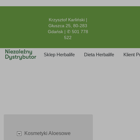
Krzysztof Karliński |
Głuszca 25, 80-283
Gdańsk | ✆ 501 778
522
Sklep Herbalife
Dieta Herbalife
Klient 
Kosmetyki Aloesowe