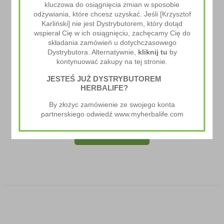
kluczowa do osiągnięcia zmian w sposobie
odżywiania, które chcesz uzyskać. Jeśli [Krzysztof
Karliński] nie jest Dystrybutorem, który dotąd
wspierał Cię w ich osiągnięciu, zachęcamy Cię do
składania zamówień u dotychczasowego
Dystrybutora. Alternatywnie,
kliknij tu
by
kontynuować zakupy na tej stronie.
JESTEŚ JUŻ DYSTRYBUTOREM
HERBALIFE?
Baton Formuła 1 Express
By złożyc zamówienie ze swojego konta
132.00
zł
partnerskiego odwiedź www.myherbalife.com