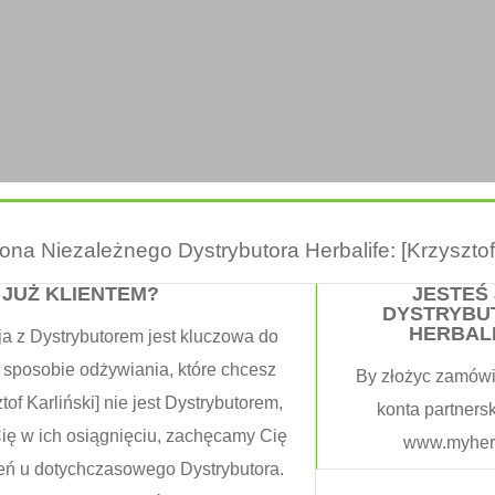
trona Niezależnego Dystrybutora Herbalife: [Krzysztof 
 JUŻ KLIENTEM?
JESTEŚ
DYSTRYBU
HERBAL
ja z Dystrybutorem jest kluczowa do
 sposobie odżywiania, które chcesz
By złożyc zamówi
tof Karliński] nie jest Dystrybutorem,
konta partners
Cię w ich osiągnięciu, zachęcamy Cię
www.myherb
eń u dotychczasowego Dystrybutora.