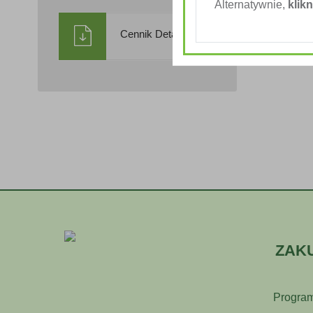
Alternatywnie,
klikn
Cennik Detaliczny
ZAK
Program