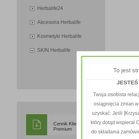
Herbalife24
Akcesoria Herbalife
Kosmetyki Herbalife
SKIN Herbalife
To jest s
JESTEŚ
Twoja osobista relac
osiągnięcia zmian w
uzyskać. Jeśli [Krzysz
który dotąd wspierał 
Cennik Klienta
Premium
do składania zamówi