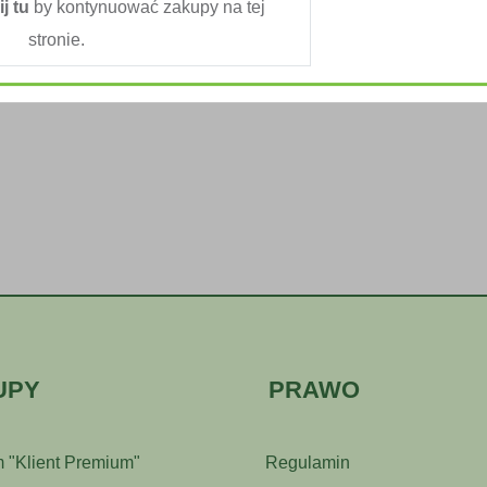
ij tu
by kontynuować zakupy na tej
stronie.
UPY
PRAWO
 "Klient Premium"
Regulamin