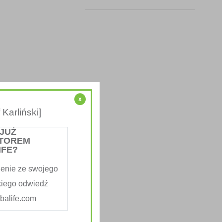
x
Karliński]
 JUŻ
TOREM
IFE?
enie ze swojego
kiego odwiedź
alife.com