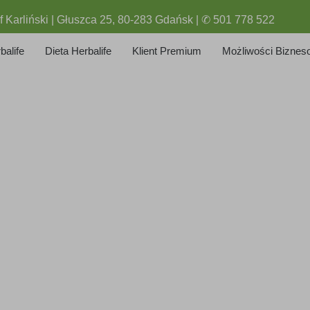
f Karliński | Głuszca 25, 80-283 Gdańsk | ✆ 501 778 522
balife
Dieta Herbalife
Klient Premium
Możliwości Biznes