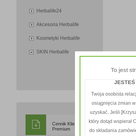
Herbalife24
Akcesoria Herbalife
Kosmetyki Herbalife
SKIN Herbalife
To jest s
JESTEŚ
Twoja osobista relac
osiągnięcia zmian w
uzyskać. Jeśli [Krzysz
który dotąd wspierał 
Cennik Klienta
Premium
do składania zamówi