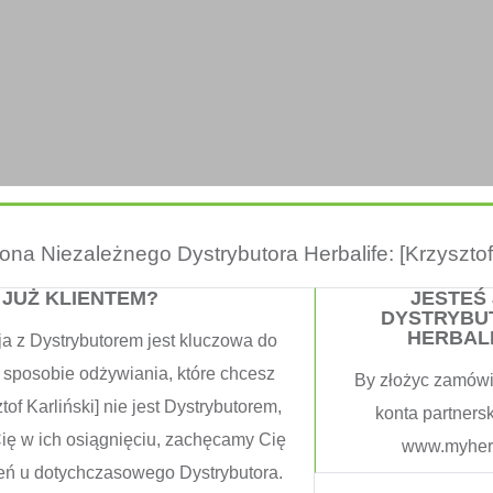
trona Niezależnego Dystrybutora Herbalife: [Krzysztof 
 JUŻ KLIENTEM?
JESTEŚ
DYSTRYBU
HERBAL
ja z Dystrybutorem jest kluczowa do
 sposobie odżywiania, które chcesz
By złożyc zamówi
tof Karliński] nie jest Dystrybutorem,
konta partners
Cię w ich osiągnięciu, zachęcamy Cię
www.myherb
eń u dotychczasowego Dystrybutora.