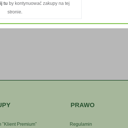
ij tu
by kontynuować zakupy na tej
stronie.
UPY
PRAWO
 "Klient Premium"
Regulamin