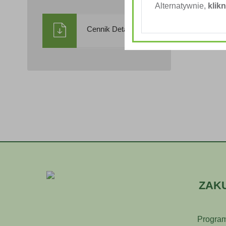
Alternatywnie,
klikn
Cennik Detaliczny
ZAK
Program