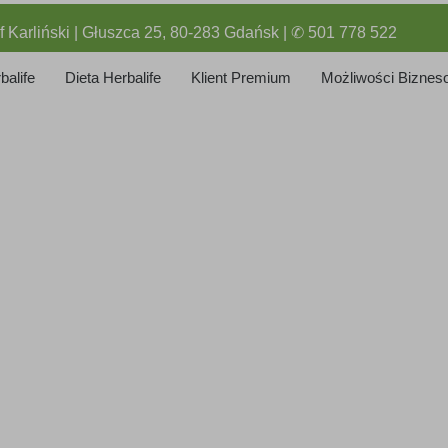
f Karliński | Głuszca 25, 80-283 Gdańsk | ✆ 501 778 522
balife
Dieta Herbalife
Klient Premium
Możliwości Biznes