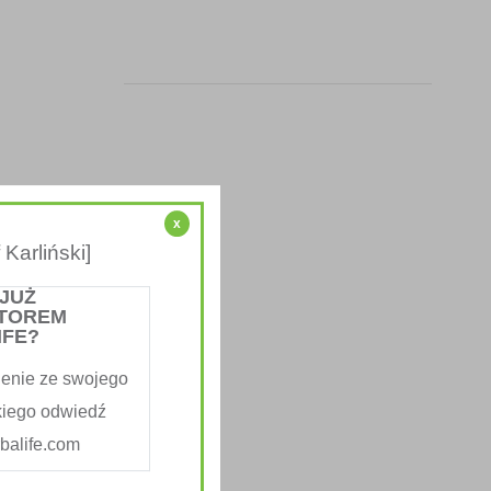
x
Karliński]
 JUŻ
TOREM
IFE?
enie ze swojego
kiego odwiedź
alife.com