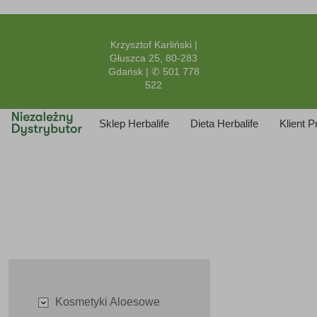
Krzysztof Karliński |
Głuszca 25, 80-283
Gdańsk | ✆ 501 778
522
Sklep Herbalife
Dieta Herbalife
Klient 
Kosmetyki Aloesowe