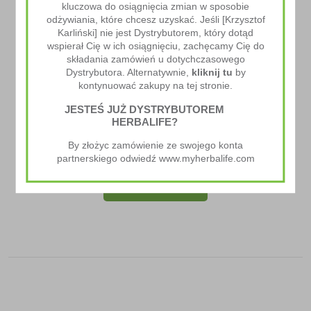
kluczowa do osiągnięcia zmian w sposobie
odżywiania, które chcesz uzyskać. Jeśli [Krzysztof
Karliński] nie jest Dystrybutorem, który dotąd
wspierał Cię w ich osiągnięciu, zachęcamy Cię do
składania zamówień u dotychczasowego
Dystrybutora. Alternatywnie,
kliknij tu
by
kontynuować zakupy na tej stronie.
JESTEŚ JUŻ DYSTRYBUTOREM
HERBALIFE?
Miarka Do Beta Heart I H24 Rebuild Strength
By złożyc zamówienie ze swojego konta
5.00
zł
partnerskiego odwiedź www.myherbalife.com