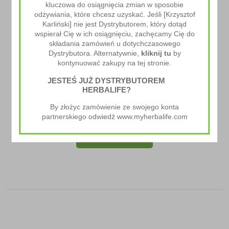
kluczowa do osiągnięcia zmian w sposobie
odżywiania, które chcesz uzyskać. Jeśli [Krzysztof
Karliński] nie jest Dystrybutorem, który dotąd
wspierał Cię w ich osiągnięciu, zachęcamy Cię do
składania zamówień u dotychczasowego
Dystrybutora. Alternatywnie,
kliknij tu
by
kontynuować zakupy na tej stronie.
JESTEŚ JUŻ DYSTRYBUTOREM
HERBALIFE?
Shaker Herbalife NEON
By złożyc zamówienie ze swojego konta
44.00
zł
partnerskiego odwiedź www.myherbalife.com