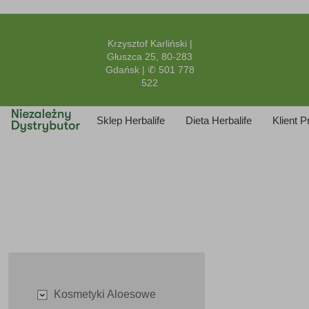
Krzysztof Karliński |
Głuszca 25, 80-283
Gdańsk | ✆ 501 778
522
Sklep Herbalife
Dieta Herbalife
Klient 
Kosmetyki Aloesowe