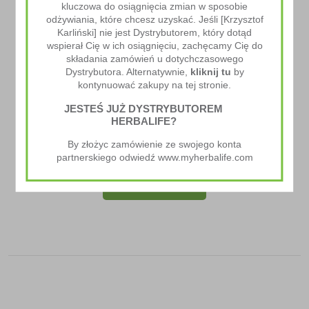
kluczowa do osiągnięcia zmian w sposobie
odżywiania, które chcesz uzyskać. Jeśli [Krzysztof
Karliński] nie jest Dystrybutorem, który dotąd
wspierał Cię w ich osiągnięciu, zachęcamy Cię do
składania zamówień u dotychczasowego
Dystrybutora. Alternatywnie,
kliknij tu
by
kontynuować zakupy na tej stronie.
JESTEŚ JUŻ DYSTRYBUTOREM
HERBALIFE?
Pudełko Na Tabletki
By złożyc zamówienie ze swojego konta
7.00
zł
–
10.00
zł
partnerskiego odwiedź www.myherbalife.com