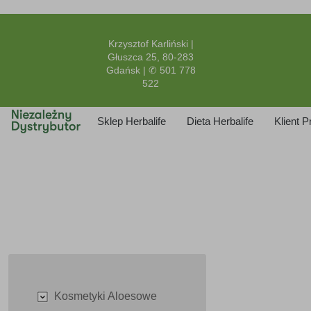
Krzysztof Karliński |
Głuszca 25, 80-283
Gdańsk | ✆ 501 778
522
Sklep Herbalife
Dieta Herbalife
Klient 
Kosmetyki Aloesowe