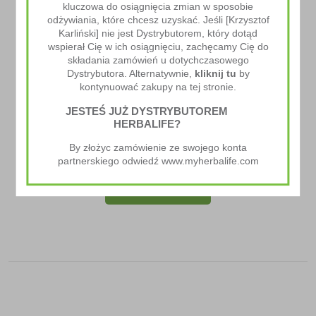
kluczowa do osiągnięcia zmian w sposobie
odżywiania, które chcesz uzyskać. Jeśli [Krzysztof
Karliński] nie jest Dystrybutorem, który dotąd
wspierał Cię w ich osiągnięciu, zachęcamy Cię do
składania zamówień u dotychczasowego
Dystrybutora. Alternatywnie,
kliknij tu
by
kontynuować zakupy na tej stronie.
JESTEŚ JUŻ DYSTRYBUTOREM
HERBALIFE?
Rozgniatacz Do Tabletek
By złożyc zamówienie ze swojego konta
25.00
zł
partnerskiego odwiedź www.myherbalife.com