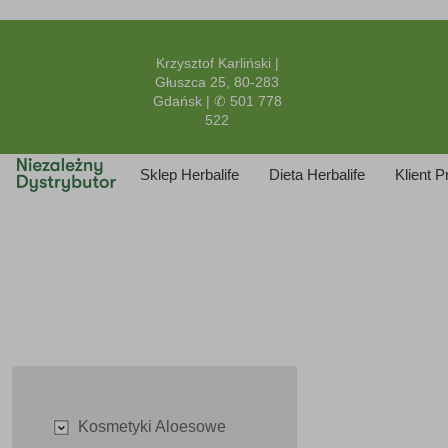
Krzysztof Karliński |
Głuszca 25, 80-283
Gdańsk | ✆ 501 778
522
Sklep Herbalife
Dieta Herbalife
Klient 
Kosmetyki Aloesowe