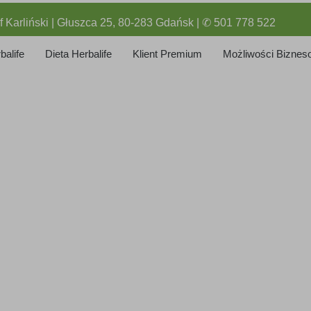
f Karliński | Głuszca 25, 80-283 Gdańsk | ✆ 501 778 522
balife
Dieta Herbalife
Klient Premium
Możliwości Biznes