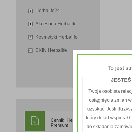
Herbalife24
Akcesoria Herbalife
Kosmetyki Herbalife
SKIN Herbalife
To jest s
JESTEŚ
Twoja osobista relac
osiągnięcia zmian w
uzyskać. Jeśli [Krzysz
który dotąd wspierał 
Cennik Klienta
Premium
do składania zamówi