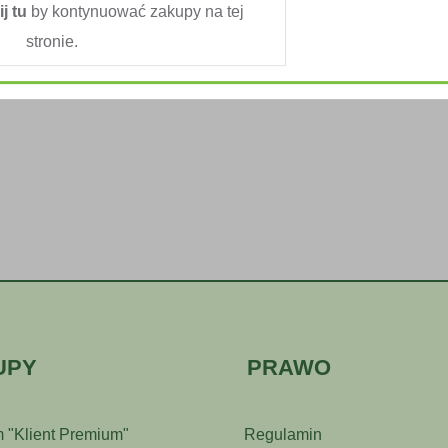
ij tu
by kontynuować zakupy na tej
stronie.
UPY
PRAWO
 "Klient Premium"
Regulamin