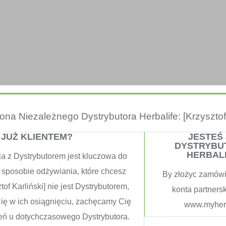
trona Niezależnego Dystrybutora Herbalife: [Krzysztof 
 JUŻ KLIENTEM?
JESTEŚ
DYSTRYBU
HERBAL
ja z Dystrybutorem jest kluczowa do
 sposobie odżywiania, które chcesz
By złożyc zamówi
tof Karliński] nie jest Dystrybutorem,
konta partners
Cię w ich osiągnięciu, zachęcamy Cię
www.myherb
eń u dotychczasowego Dystrybutora.