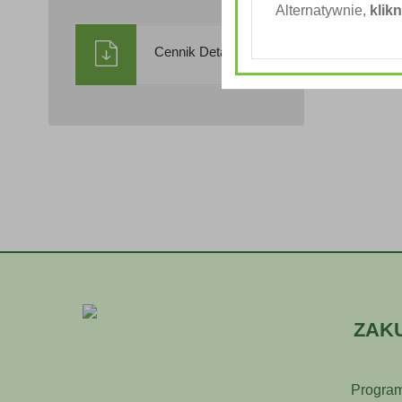
Alternatywnie,
klikn
Cennik Detaliczny
ZAK
Program