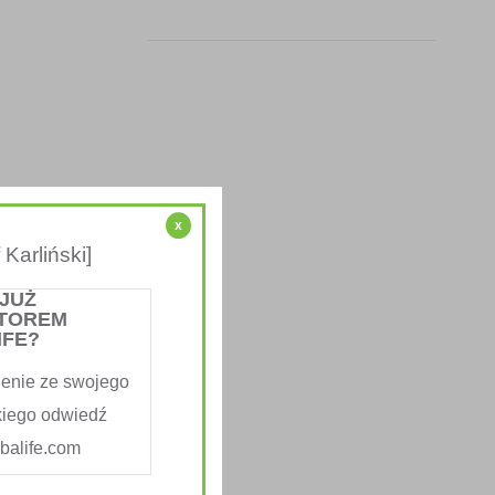
x
Karliński]
 JUŻ
TOREM
IFE?
enie ze swojego
kiego odwiedź
alife.com