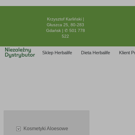
Krzysztof Karliński |
Głuszca 25, 80-283
Gdańsk | ✆ 501 778
522
Sklep Herbalife
Dieta Herbalife
Klient 
Kosmetyki Aloesowe