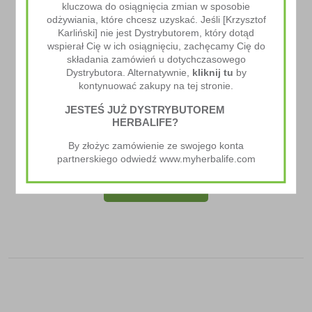
kluczowa do osiągnięcia zmian w sposobie
odżywiania, które chcesz uzyskać. Jeśli [Krzysztof
Karliński] nie jest Dystrybutorem, który dotąd
wspierał Cię w ich osiągnięciu, zachęcamy Cię do
składania zamówień u dotychczasowego
Dystrybutora. Alternatywnie,
kliknij tu
by
kontynuować zakupy na tej stronie.
JESTEŚ JUŻ DYSTRYBUTOREM
HERBALIFE?
Herbalife SKIN Serum Wygładzające Zmarszczki
By złożyc zamówienie ze swojego konta
320.00
zł
partnerskiego odwiedź www.myherbalife.com