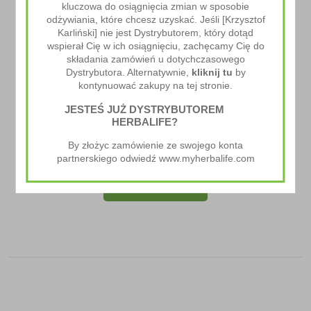
kluczowa do osiągnięcia zmian w sposobie
odżywiania, które chcesz uzyskać. Jeśli [Krzysztof
Karliński] nie jest Dystrybutorem, który dotąd
wspierał Cię w ich osiągnięciu, zachęcamy Cię do
składania zamówień u dotychczasowego
Dystrybutora. Alternatywnie,
kliknij tu
by
kontynuować zakupy na tej stronie.
JESTEŚ JUŻ DYSTRYBUTOREM
HERBALIFE?
Miarka Do Beta Heart I H24 Rebuild Strength
By złożyc zamówienie ze swojego konta
5.00
zł
partnerskiego odwiedź www.myherbalife.com