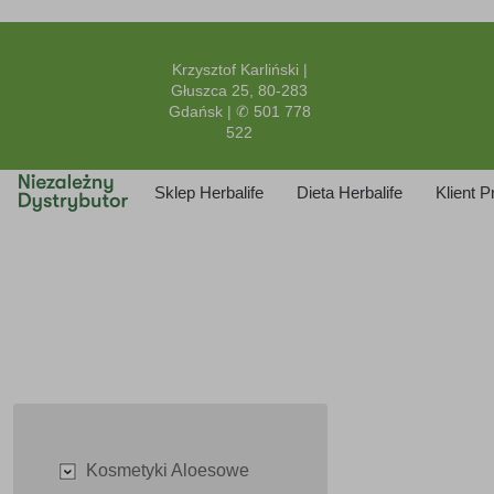
Krzysztof Karliński |
Głuszca 25, 80-283
Gdańsk | ✆ 501 778
522
Sklep Herbalife
Dieta Herbalife
Klient 
Kosmetyki Aloesowe