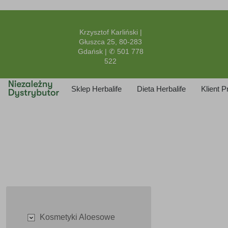
Krzysztof Karliński |
Głuszca 25, 80-283
Gdańsk | ✆ 501 778
522
Sklep Herbalife
Dieta Herbalife
Klient 
Kosmetyki Aloesowe