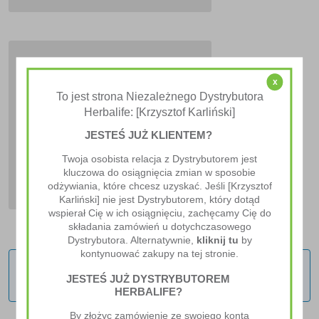
x
Cennik Klienta
To jest strona Niezależnego Dystrybutora
Premium
Herbalife: [Krzysztof Karliński]
JESTEŚ JUŻ KLIENTEM?
Cennik Detaliczny
Twoja osobista relacja z Dystrybutorem jest
kluczowa do osiągnięcia zmian w sposobie
odżywiania, które chcesz uzyskać. Jeśli [Krzysztof
Karliński] nie jest Dystrybutorem, który dotąd
wspierał Cię w ich osiągnięciu, zachęcamy Cię do
składania zamówień u dotychczasowego
Dystrybutora. Alternatywnie,
kliknij tu
by
kontynuować zakupy na tej stronie.
Nie znaleziono produktów, których szukasz.
JESTEŚ JUŻ DYSTRYBUTOREM
HERBALIFE?
By złożyc zamówienie ze swojego konta