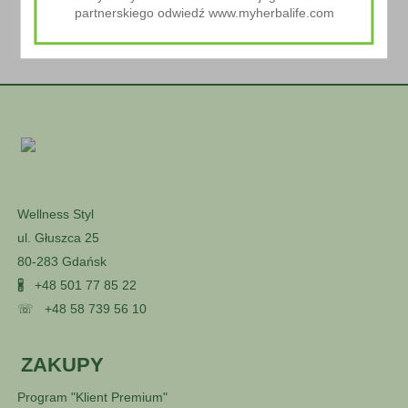
partnerskiego odwiedź www.myherbalife.com
Wellness Styl
ul. Głuszca 25
80-283 Gdańsk
🖁
+48 501 77 85 22
☏
+48 58 739 56 10
ZAKUPY
Program "Klient Premium"