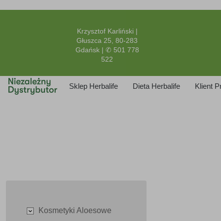
Krzysztof Karliński |
Głuszca 25, 80-283
Gdańsk | ✆ 501 778
522
Sklep Herbalife
Dieta Herbalife
Klient 
Kosmetyki Aloesowe