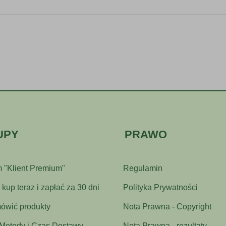
UPY
PRAWO
 "Klient Premium"
Regulamin
kup teraz i zapłać za 30 dni
Polityka Prywatności
ówić produkty
Nota Prawna - Copyright
 Metody i Czas Dostawy
Nota Prawna - rezultaty