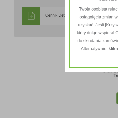
Twoja osobista relac
Cennik Detaliczny
osiągnięcia zmian w
uzyskać. Jeśli [Krzysz
który dotąd wspierał 
do składania zamówi
Alternatywnie,
klikn
Formuła 
T