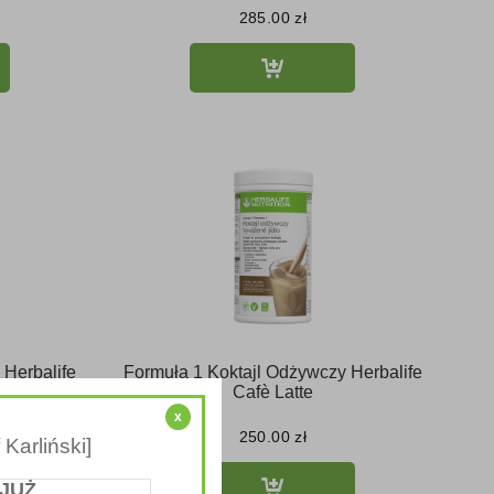
285.00
zł
 Herbalife
Formuła 1 Koktajl Odżywczy Herbalife
lada
Cafè Latte
x
250.00
zł
Karliński]
 JUŻ