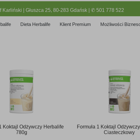
f Karliński | Głuszca 25, 80-283 Gdańsk | ✆ 501 778 522
balife
Dieta Herbalife
Klient Premium
Możliwości Biznes
1 Koktajl Odżywczy Herbalife
Formuła 1 Koktajl Odżywczy
780g
Ciasteczkowy