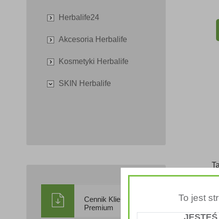
Herbalife24
Akcesoria Herbalife
Kosmetyki Herbalife
SKIN Herbalife
Ta
To jest s
Cennik Klienta
Premium
JESTEŚ