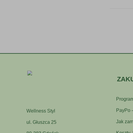
ZAK
Program
PayPo - 
Wellness Styl
Jak zam
ul. Głuszca 25
Koszty,