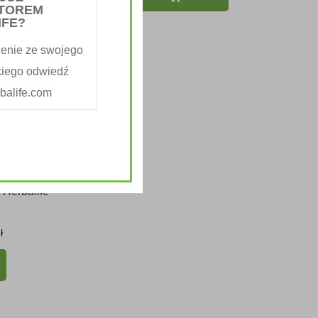
TOREM
IFE?
enie ze swojego
kiego odwiedź
alife.com
 Herbalife
ł