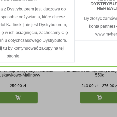
DYSTRYBU
HERBAL
ja z Dystrybutorem jest kluczowa do
 sposobie odżywiania, które chcesz
By złożyc zamówi
tof Karliński] nie jest Dystrybutorem,
konta partners
Cię w ich osiągnięciu, zachęcamy Cię
www.myherb
eń u dotychczasowego Dystrybutora.
ij tu
by kontynuować zakupy na tej
stronie.
1 Koktajl Odżywczy Herbalife
Formuła 1 Koktajl Odżywczy
ruskawkowo-Malinowy
550g
250.00
zł
243.00
zł
–
276.00
z